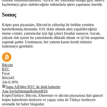
önünde bulundurmalısınız. Ayrıca, her yatırımda olduğu gibi, sadece
kaybetmeyi göze alabileceğiniz miktarlarla işlem yapmanız önerilir.
Sonuç
Kripto para piyasaları, Bitcoin'in yükselişi ile birlikte yeniden
hareketlenmiş durumda. 0.01 dolar altında alım yapabileceğiniz
meme coinler, yatırımcılar için ilgi çekici fırsatlar sunuyor. Ancak,
yüksek risk içeren bu yatırımlarda dikkatli olmak ve iyi bir araştırma
yapmak şarttır. Unutmayın, her yatırım kararı kendi riskinizi
üstlenmeyi gerektirir.
Bitcoin
BTC
Fiyat
$64,645
24s
-0.30%
Satın Al
Diğer
BTC
ile ilgili haberler
Ana Sayfa
Sitemap
Robots
RSS
KriptoTürkiye; Bitcoin, Ethereum ve altcoin piyasasına dair güncel
kripto haberlerini derleyen ve yapay zeka ile Türkçe özetleyen
otomatik bir haber blogudur.