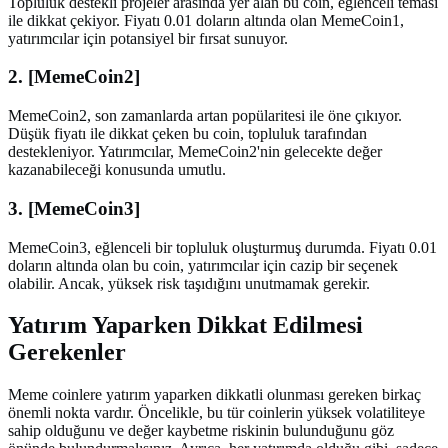
Topluluk destekli projeler arasında yer alan bu coin, eğlenceli teması
ile dikkat çekiyor. Fiyatı 0.01 doların altında olan MemeCoin1,
yatırımcılar için potansiyel bir fırsat sunuyor.
2. [MemeCoin2]
MemeCoin2, son zamanlarda artan popülaritesi ile öne çıkıyor.
Düşük fiyatı ile dikkat çeken bu coin, topluluk tarafından
destekleniyor. Yatırımcılar, MemeCoin2'nin gelecekte değer
kazanabileceği konusunda umutlu.
3. [MemeCoin3]
MemeCoin3, eğlenceli bir topluluk oluşturmuş durumda. Fiyatı 0.01
doların altında olan bu coin, yatırımcılar için cazip bir seçenek
olabilir. Ancak, yüksek risk taşıdığını unutmamak gerekir.
Yatırım Yaparken Dikkat Edilmesi
Gerekenler
Meme coinlere yatırım yaparken dikkatli olunması gereken birkaç
önemli nokta vardır. Öncelikle, bu tür coinlerin yüksek volatiliteye
sahip olduğunu ve değer kaybetme riskinin bulunduğunu göz