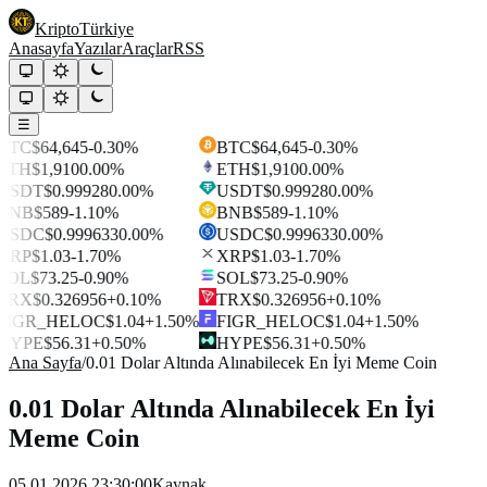
Kripto
Türkiye
Anasayfa
Yazılar
Araçlar
RSS
☰
BTC
$64,645
-0.30%
BTC
$64,645
-0.30%
ETH
$1,910
0.00%
ETH
$1,910
0.00%
USDT
$0.99928
0.00%
USDT
$0.99928
0.00%
BNB
$589
-1.10%
BNB
$589
-1.10%
USDC
$0.999633
0.00%
USDC
$0.999633
0.00%
XRP
$1.03
-1.70%
XRP
$1.03
-1.70%
SOL
$73.25
-0.90%
SOL
$73.25
-0.90%
TRX
$0.326956
+0.10%
TRX
$0.326956
+0.10%
FIGR_HELOC
$1.04
+1.50%
FIGR_HELOC
$1.04
+1.50%
HYPE
$56.31
+0.50%
HYPE
$56.31
+0.50%
Ana Sayfa
/
0.01 Dolar Altında Alınabilecek En İyi Meme Coin
0.01 Dolar Altında Alınabilecek En İyi
Meme Coin
05.01.2026 23:30:00
Kaynak