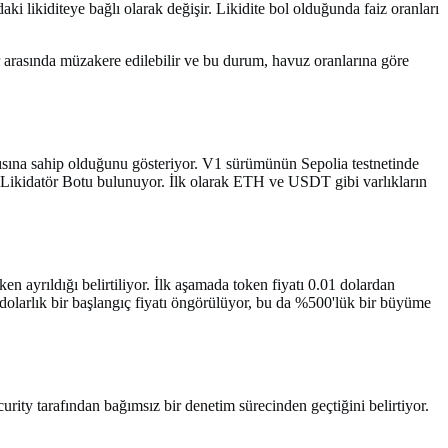
daki likiditeye bağlı olarak değişir. Likidite bol olduğunda faiz oranları
lar arasında müzakere edilebilir ve bu durum, havuz oranlarına göre
ısına sahip olduğunu gösteriyor. V1 sürümünün Sepolia testnetinde
r Likidatör Botu bulunuyor. İlk olarak ETH ve USDT gibi varlıkların
ayrıldığı belirtiliyor. İlk aşamada token fiyatı 0.01 dolardan
06 dolarlık bir başlangıç fiyatı öngörülüyor, bu da %500'lük bir büyüme
ity tarafından bağımsız bir denetim sürecinden geçtiğini belirtiyor.