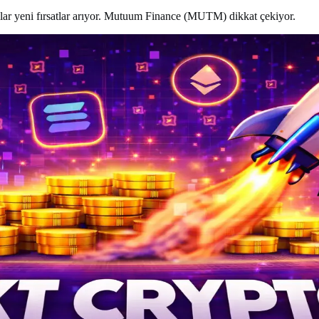
lar yeni fırsatlar arıyor. Mutuum Finance (MUTM) dikkat çekiyor.