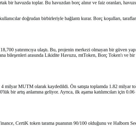
 ortak bir havuzda toplar. Bu havuzdan borç alınır ve faiz oranları, havuz
ullanıcılar doğrudan birbirleriyle bağlantı kurar. Borç koşulları, taraf
18,700 yatırımcıya ulaştı. Bu, projenin merkezi olmayan bir güven yap
 ana bileşenleri arasında Likidite Havuzu, mtToken, Borç Token'ı ve bi
4 milyar MUTM olarak kaydedildi. Ön satışta toplamda 1.82 milyar token 
00'lük bir artış anlamına geliyor. Ayrıca, ilk aşama katılımcıları için 0.
 Finance, CertiK token tarama puanının 90/100 olduğunu ve Halborn Secur