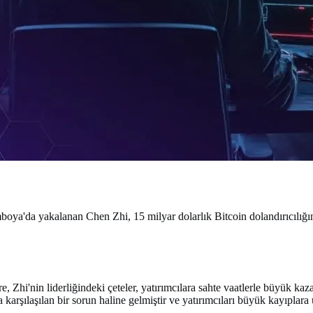
ya'da yakalanan Chen Zhi, 15 milyar dolarlık Bitcoin dolandırıcılığının
öre, Zhi'nin liderliğindeki çeteler, yatırımcılara sahte vaatlerle büyük ka
a karşılaşılan bir sorun haline gelmiştir ve yatırımcıları büyük kayıplara