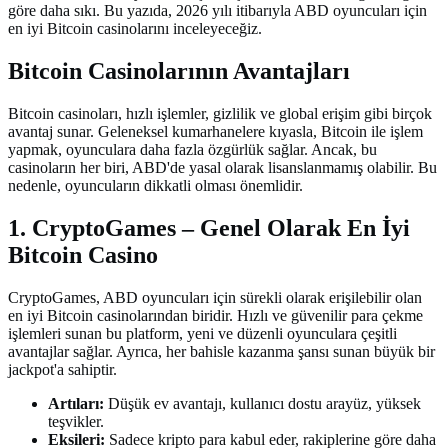
göre daha sıkı. Bu yazıda, 2026 yılı itibarıyla ABD oyuncuları için
en iyi Bitcoin casinolarını inceleyeceğiz.
Bitcoin Casinolarının Avantajları
Bitcoin casinoları, hızlı işlemler, gizlilik ve global erişim gibi birçok
avantaj sunar. Geleneksel kumarhanelere kıyasla, Bitcoin ile işlem
yapmak, oyunculara daha fazla özgürlük sağlar. Ancak, bu
casinoların her biri, ABD'de yasal olarak lisanslanmamış olabilir. Bu
nedenle, oyuncuların dikkatli olması önemlidir.
1. CryptoGames – Genel Olarak En İyi
Bitcoin Casino
CryptoGames, ABD oyuncuları için sürekli olarak erişilebilir olan
en iyi Bitcoin casinolarından biridir. Hızlı ve güvenilir para çekme
işlemleri sunan bu platform, yeni ve düzenli oyunculara çeşitli
avantajlar sağlar. Ayrıca, her bahisle kazanma şansı sunan büyük bir
jackpot'a sahiptir.
Artıları:
Düşük ev avantajı, kullanıcı dostu arayüz, yüksek
teşvikler.
Eksileri:
Sadece kripto para kabul eder, rakiplerine göre daha