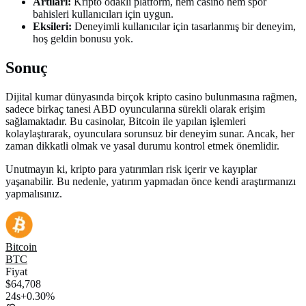
Artıları:
Kripto odaklı platform, hem casino hem spor
bahisleri kullanıcıları için uygun.
Eksileri:
Deneyimli kullanıcılar için tasarlanmış bir deneyim,
hoş geldin bonusu yok.
Sonuç
Dijital kumar dünyasında birçok kripto casino bulunmasına rağmen,
sadece birkaç tanesi ABD oyuncularına sürekli olarak erişim
sağlamaktadır. Bu casinolar, Bitcoin ile yapılan işlemleri
kolaylaştırarak, oyunculara sorunsuz bir deneyim sunar. Ancak, her
zaman dikkatli olmak ve yasal durumu kontrol etmek önemlidir.
Unutmayın ki, kripto para yatırımları risk içerir ve kayıplar
yaşanabilir. Bu nedenle, yatırım yapmadan önce kendi araştırmanızı
yapmalısınız.
Bitcoin
BTC
Fiyat
$64,708
24s
+0.30%