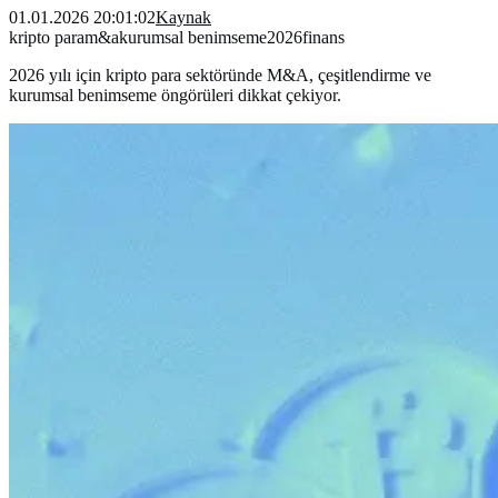
01.01.2026 20:01:02
Kaynak
kripto para
m&a
kurumsal benimseme
2026
finans
2026 yılı için kripto para sektöründe M&A, çeşitlendirme ve
kurumsal benimseme öngörüleri dikkat çekiyor.