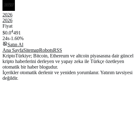
2026
2026
Fiyat
4
$0.0
491
24s
-1.60%
Satın Al
Ana Sayfa
Sitemap
Robots
RSS
KriptoTürkiye; Bitcoin, Ethereum ve altcoin piyasasına dair güncel
kripto haberlerini derleyen ve yapay zeka ile Türkçe özetleyen
otomatik bir haber blogudur.
İçerikler otomatik derlenir ve yeniden yorumlanır. Yatırım tavsiyesi
değildir.