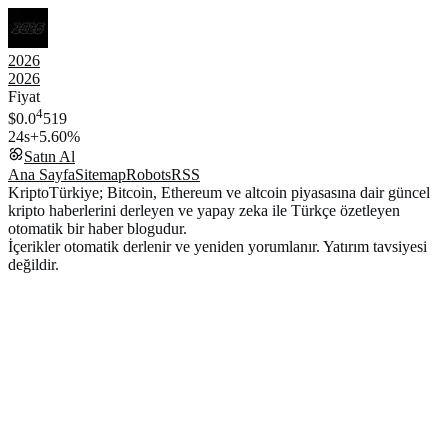
2026
2026
Fiyat
4
$0.0
519
24s
+5.60%
Satın Al
Ana Sayfa
Sitemap
Robots
RSS
KriptoTürkiye; Bitcoin, Ethereum ve altcoin piyasasına dair güncel
kripto haberlerini derleyen ve yapay zeka ile Türkçe özetleyen
otomatik bir haber blogudur.
İçerikler otomatik derlenir ve yeniden yorumlanır. Yatırım tavsiyesi
değildir.