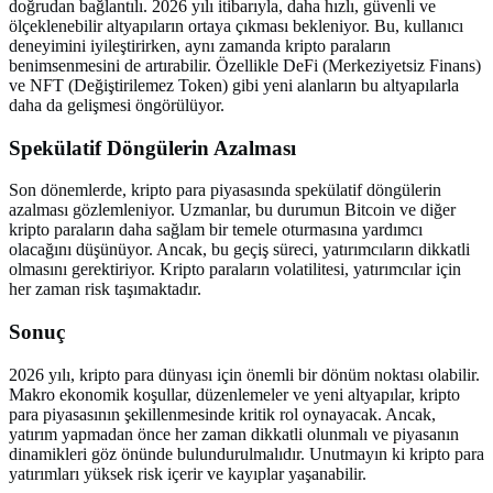
doğrudan bağlantılı. 2026 yılı itibarıyla, daha hızlı, güvenli ve
ölçeklenebilir altyapıların ortaya çıkması bekleniyor. Bu, kullanıcı
deneyimini iyileştirirken, aynı zamanda kripto paraların
benimsenmesini de artırabilir. Özellikle DeFi (Merkeziyetsiz Finans)
ve NFT (Değiştirilemez Token) gibi yeni alanların bu altyapılarla
daha da gelişmesi öngörülüyor.
Spekülatif Döngülerin Azalması
Son dönemlerde, kripto para piyasasında spekülatif döngülerin
azalması gözlemleniyor. Uzmanlar, bu durumun Bitcoin ve diğer
kripto paraların daha sağlam bir temele oturmasına yardımcı
olacağını düşünüyor. Ancak, bu geçiş süreci, yatırımcıların dikkatli
olmasını gerektiriyor. Kripto paraların volatilitesi, yatırımcılar için
her zaman risk taşımaktadır.
Sonuç
2026 yılı, kripto para dünyası için önemli bir dönüm noktası olabilir.
Makro ekonomik koşullar, düzenlemeler ve yeni altyapılar, kripto
para piyasasının şekillenmesinde kritik rol oynayacak. Ancak,
yatırım yapmadan önce her zaman dikkatli olunmalı ve piyasanın
dinamikleri göz önünde bulundurulmalıdır. Unutmayın ki kripto para
yatırımları yüksek risk içerir ve kayıplar yaşanabilir.