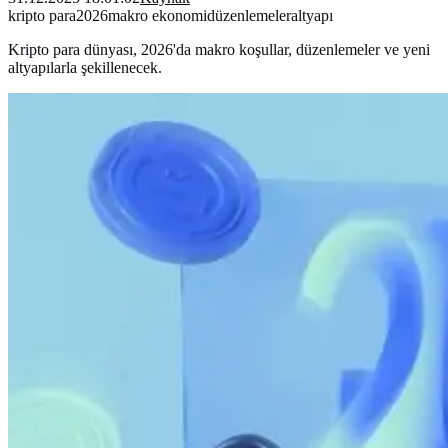
kripto para
2026
makro ekonomi
düzenlemeler
altyapı
Kripto para dünyası, 2026'da makro koşullar, düzenlemeler ve yeni
altyapılarla şekillenecek.