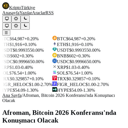
Kripto
Türkiye
Anasayfa
Yazılar
Araçlar
RSS
☰
BTC
$64,987
+0.20%
BTC
$64,987
+0.20%
ETH
$1,916
+0.10%
ETH
$1,916
+0.10%
USDT
$0.999355
0.00%
USDT
$0.999355
0.00%
BNB
$602
+0.30%
BNB
$602
+0.30%
USDC
$0.999665
0.00%
USDC
$0.999665
0.00%
XRP
$1.03
-0.40%
XRP
$1.03
-0.40%
SOL
$76.54
+1.00%
SOL
$76.54
+1.00%
TRX
$0.329857
+0.10%
TRX
$0.329857
+0.10%
FIGR_HELOC
$1.00
-2.70%
FIGR_HELOC
$1.00
-2.70%
HYPE
$54.09
-1.30%
HYPE
$54.09
-1.30%
Ana Sayfa
/
Afroman, Bitcoin 2026 Konferansı'nda Konuşmacı
Olacak
Afroman, Bitcoin 2026 Konferansı'nda
Konuşmacı Olacak