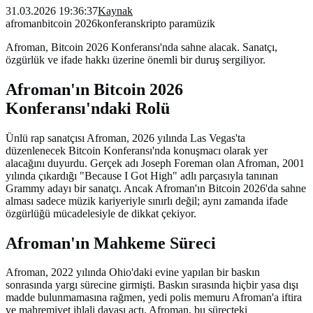
31.03.2026 19:36:37
Kaynak
afroman
bitcoin 2026
konferans
kripto para
müzik
Afroman, Bitcoin 2026 Konferansı'nda sahne alacak. Sanatçı,
özgürlük ve ifade hakkı üzerine önemli bir duruş sergiliyor.
Afroman'ın Bitcoin 2026
Konferansı'ndaki Rolü
Ünlü rap sanatçısı Afroman, 2026 yılında Las Vegas'ta
düzenlenecek Bitcoin Konferansı'nda konuşmacı olarak yer
alacağını duyurdu. Gerçek adı Joseph Foreman olan Afroman, 2001
yılında çıkardığı "Because I Got High" adlı parçasıyla tanınan
Grammy adayı bir sanatçı. Ancak Afroman'ın Bitcoin 2026'da sahne
alması sadece müzik kariyeriyle sınırlı değil; aynı zamanda ifade
özgürlüğü mücadelesiyle de dikkat çekiyor.
Afroman'ın Mahkeme Süreci
Afroman, 2022 yılında Ohio'daki evine yapılan bir baskın
sonrasında yargı sürecine girmişti. Baskın sırasında hiçbir yasa dışı
madde bulunmamasına rağmen, yedi polis memuru Afroman'a iftira
ve mahremiyet ihlali davası açtı. Afroman, bu süreçteki