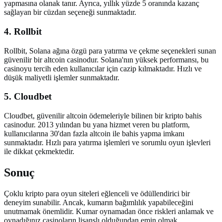
yapmasına olanak tanır. Ayrıca, yıllık yüzde 5 oranında kazanç
sağlayan bir cüzdan seçeneği sunmaktadır.
4. Rollbit
Rollbit, Solana ağına özgü para yatırma ve çekme seçenekleri sunan
güvenilir bir altcoin casinodur. Solana'nın yüksek performansı, bu
casinoyu tercih eden kullanıcılar için cazip kılmaktadır. Hızlı ve
düşük maliyetli işlemler sunmaktadır.
5. Cloudbet
Cloudbet, güvenilir altcoin ödemeleriyle bilinen bir kripto bahis
casinodur. 2013 yılından bu yana hizmet veren bu platform,
kullanıcılarına 30'dan fazla altcoin ile bahis yapma imkanı
sunmaktadır. Hızlı para yatırma işlemleri ve sorumlu oyun işlevleri
ile dikkat çekmektedir.
Sonuç
Çoklu kripto para oyun siteleri eğlenceli ve ödüllendirici bir
deneyim sunabilir. Ancak, kumarın bağımlılık yapabileceğini
unutmamak önemlidir. Kumar oynamadan önce riskleri anlamak ve
oynadığınız casinoların lisanslı olduğundan emin olmak