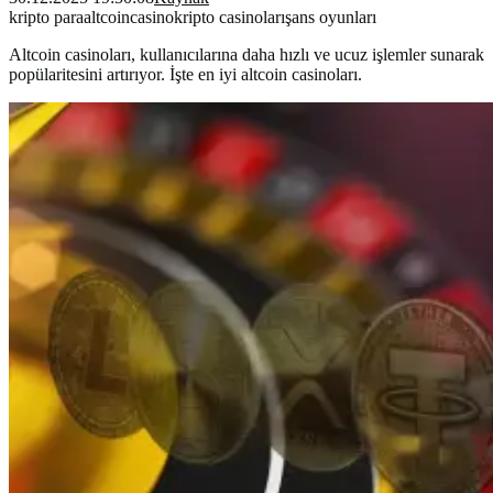
kripto para
altcoin
casino
kripto casinoları
şans oyunları
Altcoin casinoları, kullanıcılarına daha hızlı ve ucuz işlemler sunarak
popülaritesini artırıyor. İşte en iyi altcoin casinoları.