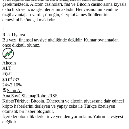
gerekmektedir. Altcoin casinoları, fiat ve Bitcoin casinolarına kıyasla
daha hızlı ve ucuz işlemler sunmaktadır. Her casinonun kendine
özgü avantajları vardır; örneğin, CryptoGames ödüllendirici
deneyimi ile öne çıkmaktadır.
!
Risk Uyarısı
Bu yazı, finansal tavsiye niteliğinde değildir. Kumar oynamadan
önce dikkatli olunuz.
Altcoin
ALT
Fiyat
4
$0.0
733
24s
-2.10%
Satın Al
Ana Sayfa
Sitemap
Robots
RSS
KriptoTürkiye; Bitcoin, Ethereum ve altcoin piyasasına dair güncel
kripto haberlerini derleyen ve yapay zeka ile Türkçe özetleyen
otomatik bir haber blogudur.
İçerikler otomatik derlenir ve yeniden yorumlanır. Yatırım tavsiyesi
değildir.