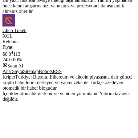
Bu yazı, finansal tavsiye niteliği taşımamaktadır. Yatırım yapmadan
önce kendi araştırmanızı yapmanız ve profesyonel danışmanlık
almanız önerilir.
Clico Token
XCL
Reklam
Fiyat
4
$0.0
113
24s
0.00%
Satın Al
Ana Sayfa
Sitemap
Robots
RSS
KriptoTürkiye; Bitcoin, Ethereum ve altcoin piyasasına dair güncel
kripto haberlerini derleyen ve yapay zeka ile Türkçe özetleyen
otomatik bir haber blogudur.
İçerikler otomatik derlenir ve yeniden yorumlanır. Yatırım tavsiyesi
değildir.