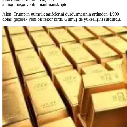
altın
gümüş
güvenli liman
finans
kripto
Altın, Trump'ın gümrük tarifelerini durdurmasının ardından 4,900
doları geçerek yeni bir rekor kırdı. Gümüş de yükselişini sürdürdü.