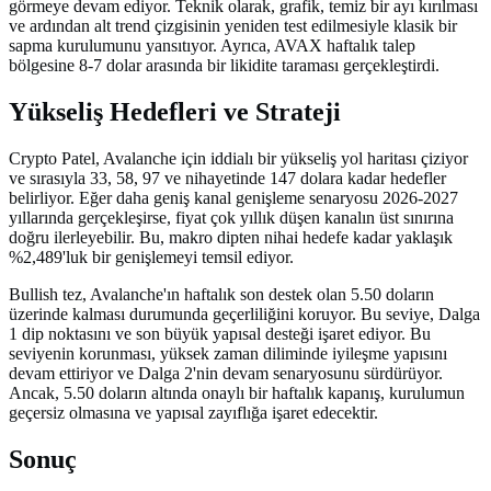
görmeye devam ediyor. Teknik olarak, grafik, temiz bir ayı kırılması
ve ardından alt trend çizgisinin yeniden test edilmesiyle klasik bir
sapma kurulumunu yansıtıyor. Ayrıca, AVAX haftalık talep
bölgesine 8-7 dolar arasında bir likidite taraması gerçekleştirdi.
Yükseliş Hedefleri ve Strateji
Crypto Patel, Avalanche için iddialı bir yükseliş yol haritası çiziyor
ve sırasıyla 33, 58, 97 ve nihayetinde 147 dolara kadar hedefler
belirliyor. Eğer daha geniş kanal genişleme senaryosu 2026-2027
yıllarında gerçekleşirse, fiyat çok yıllık düşen kanalın üst sınırına
doğru ilerleyebilir. Bu, makro dipten nihai hedefe kadar yaklaşık
%2,489'luk bir genişlemeyi temsil ediyor.
Bullish tez, Avalanche'ın haftalık son destek olan 5.50 doların
üzerinde kalması durumunda geçerliliğini koruyor. Bu seviye, Dalga
1 dip noktasını ve son büyük yapısal desteği işaret ediyor. Bu
seviyenin korunması, yüksek zaman diliminde iyileşme yapısını
devam ettiriyor ve Dalga 2'nin devam senaryosunu sürdürüyor.
Ancak, 5.50 doların altında onaylı bir haftalık kapanış, kurulumun
geçersiz olmasına ve yapısal zayıflığa işaret edecektir.
Sonuç