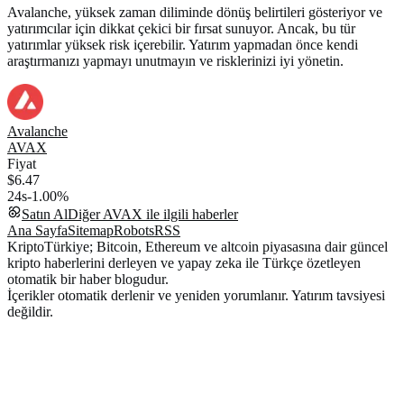
Avalanche, yüksek zaman diliminde dönüş belirtileri gösteriyor ve
yatırımcılar için dikkat çekici bir fırsat sunuyor. Ancak, bu tür
yatırımlar yüksek risk içerebilir. Yatırım yapmadan önce kendi
araştırmanızı yapmayı unutmayın ve risklerinizi iyi yönetin.
Avalanche
AVAX
Fiyat
$6.47
24s
-1.00%
Satın Al
Diğer
AVAX
ile ilgili haberler
Ana Sayfa
Sitemap
Robots
RSS
KriptoTürkiye; Bitcoin, Ethereum ve altcoin piyasasına dair güncel
kripto haberlerini derleyen ve yapay zeka ile Türkçe özetleyen
otomatik bir haber blogudur.
İçerikler otomatik derlenir ve yeniden yorumlanır. Yatırım tavsiyesi
değildir.