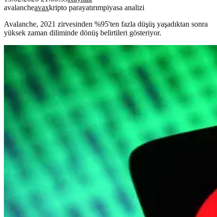
avalanche
avax
kripto para
yatırım
piyasa analizi
Avalanche, 2021 zirvesinden %95'ten fazla düşüş yaşadıktan sonra
yüksek zaman diliminde dönüş belirtileri gösteriyor.