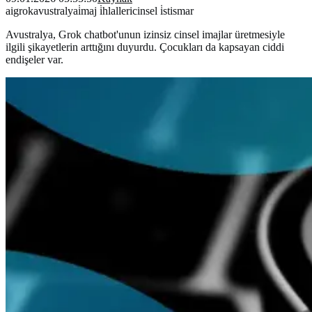
ai
grok
avustralya
i̇maj i̇hlalleri
cinsel i̇stismar
Avustralya, Grok chatbot'unun izinsiz cinsel imajlar üretmesiyle
ilgili şikayetlerin arttığını duyurdu. Çocukları da kapsayan ciddi
endişeler var.