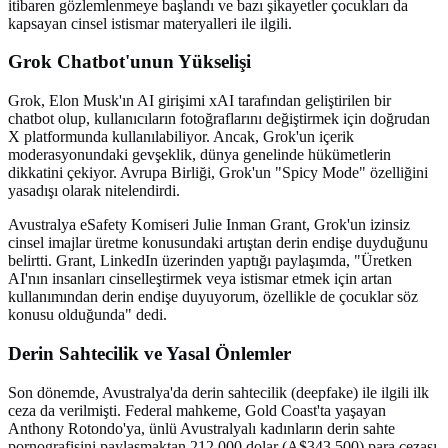
itibaren gözlemlenmeye başlandı ve bazı şikayetler çocukları da
kapsayan cinsel istismar materyalleri ile ilgili.
Grok Chatbot'unun Yükselişi
Grok, Elon Musk'ın AI girişimi xAI tarafından geliştirilen bir
chatbot olup, kullanıcıların fotoğraflarını değiştirmek için doğrudan
X platformunda kullanılabiliyor. Ancak, Grok'un içerik
moderasyonundaki gevşeklik, dünya genelinde hükümetlerin
dikkatini çekiyor. Avrupa Birliği, Grok'un "Spicy Mode" özelliğini
yasadışı olarak nitelendirdi.
Avustralya eSafety Komiseri Julie Inman Grant, Grok'un izinsiz
cinsel imajlar üretme konusundaki artıştan derin endişe duyduğunu
belirtti. Grant, LinkedIn üzerinden yaptığı paylaşımda, "Üretken
AI'nın insanları cinselleştirmek veya istismar etmek için artan
kullanımından derin endişe duyuyorum, özellikle de çocuklar söz
konusu olduğunda" dedi.
Derin Sahtecilik ve Yasal Önlemler
Son dönemde, Avustralya'da derin sahtecilik (deepfake) ile ilgili ilk
ceza da verilmişti. Federal mahkeme, Gold Coast'ta yaşayan
Anthony Rotondo'ya, ünlü Avustralyalı kadınların derin sahte
pornografisini paylaşmaktan 212,000 dolar (A$343,500) para cezası