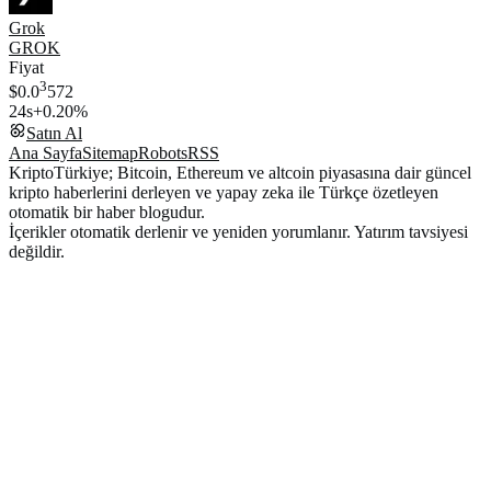
Grok
GROK
Fiyat
3
$0.0
572
24s
+0.20%
Satın Al
Ana Sayfa
Sitemap
Robots
RSS
KriptoTürkiye; Bitcoin, Ethereum ve altcoin piyasasına dair güncel
kripto haberlerini derleyen ve yapay zeka ile Türkçe özetleyen
otomatik bir haber blogudur.
İçerikler otomatik derlenir ve yeniden yorumlanır. Yatırım tavsiyesi
değildir.