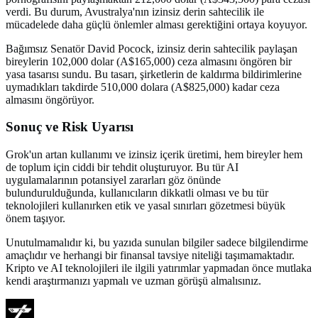
verdi. Bu durum, Avustralya'nın izinsiz derin sahtecilik ile
mücadelede daha güçlü önlemler alması gerektiğini ortaya koyuyor.
Bağımsız Senatör David Pocock, izinsiz derin sahtecilik paylaşan
bireylerin 102,000 dolar (A$165,000) ceza almasını öngören bir
yasa tasarısı sundu. Bu tasarı, şirketlerin de kaldırma bildirimlerine
uymadıkları takdirde 510,000 dolara (A$825,000) kadar ceza
almasını öngörüyor.
Sonuç ve Risk Uyarısı
Grok'un artan kullanımı ve izinsiz içerik üretimi, hem bireyler hem
de toplum için ciddi bir tehdit oluşturuyor. Bu tür AI
uygulamalarının potansiyel zararları göz önünde
bulundurulduğunda, kullanıcıların dikkatli olması ve bu tür
teknolojileri kullanırken etik ve yasal sınırları gözetmesi büyük
önem taşıyor.
Unutulmamalıdır ki, bu yazıda sunulan bilgiler sadece bilgilendirme
amaçlıdır ve herhangi bir finansal tavsiye niteliği taşımamaktadır.
Kripto ve AI teknolojileri ile ilgili yatırımlar yapmadan önce mutlaka
kendi araştırmanızı yapmalı ve uzman görüşü almalısınız.