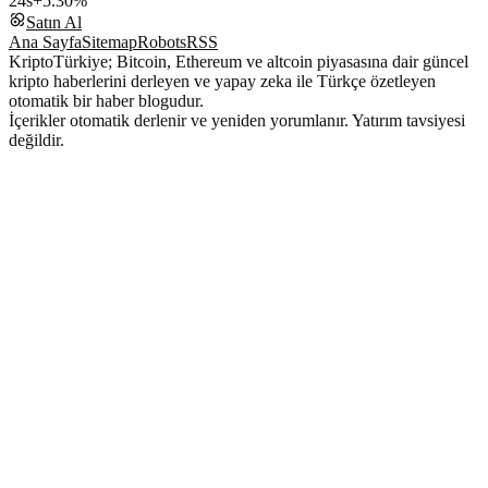
24s
+5.30%
Satın Al
Ana Sayfa
Sitemap
Robots
RSS
KriptoTürkiye; Bitcoin, Ethereum ve altcoin piyasasına dair güncel
kripto haberlerini derleyen ve yapay zeka ile Türkçe özetleyen
otomatik bir haber blogudur.
İçerikler otomatik derlenir ve yeniden yorumlanır. Yatırım tavsiyesi
değildir.