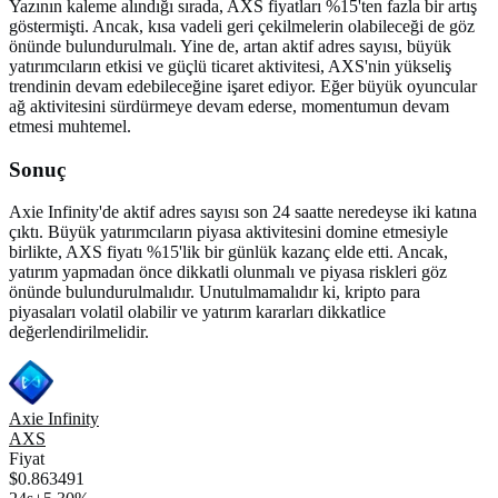
Yazının kaleme alındığı sırada, AXS fiyatları %15'ten fazla bir artış
göstermişti. Ancak, kısa vadeli geri çekilmelerin olabileceği de göz
önünde bulundurulmalı. Yine de, artan aktif adres sayısı, büyük
yatırımcıların etkisi ve güçlü ticaret aktivitesi, AXS'nin yükseliş
trendinin devam edebileceğine işaret ediyor. Eğer büyük oyuncular
ağ aktivitesini sürdürmeye devam ederse, momentumun devam
etmesi muhtemel.
Sonuç
Axie Infinity'de aktif adres sayısı son 24 saatte neredeyse iki katına
çıktı. Büyük yatırımcıların piyasa aktivitesini domine etmesiyle
birlikte, AXS fiyatı %15'lik bir günlük kazanç elde etti. Ancak,
yatırım yapmadan önce dikkatli olunmalı ve piyasa riskleri göz
önünde bulundurulmalıdır. Unutulmamalıdır ki, kripto para
piyasaları volatil olabilir ve yatırım kararları dikkatlice
değerlendirilmelidir.
Axie Infinity
AXS
Fiyat
$0.863491