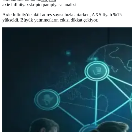
axie infinity
axs
kripto para
piyasa analizi
Axie Infinity'de aktif adres sayısı hızla artarken, AXS fiyatı %15
yükseldi. Büyük yatırımcıların etkisi dikkat çekiyor.