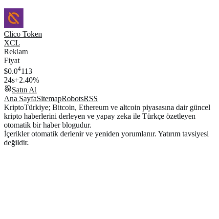
Clico Token
XCL
Reklam
Fiyat
4
$0.0
113
24s
+2.40%
Satın Al
Ana Sayfa
Sitemap
Robots
RSS
KriptoTürkiye; Bitcoin, Ethereum ve altcoin piyasasına dair güncel
kripto haberlerini derleyen ve yapay zeka ile Türkçe özetleyen
otomatik bir haber blogudur.
İçerikler otomatik derlenir ve yeniden yorumlanır. Yatırım tavsiyesi
değildir.