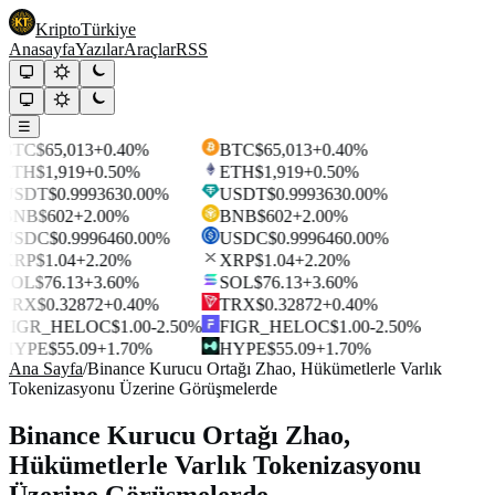
Kripto
Türkiye
Anasayfa
Yazılar
Araçlar
RSS
☰
BTC
$65,013
+0.40%
BTC
$65,013
+0.40%
ETH
$1,919
+0.50%
ETH
$1,919
+0.50%
USDT
$0.999363
0.00%
USDT
$0.999363
0.00%
BNB
$602
+2.00%
BNB
$602
+2.00%
USDC
$0.999646
0.00%
USDC
$0.999646
0.00%
XRP
$1.04
+2.20%
XRP
$1.04
+2.20%
SOL
$76.13
+3.60%
SOL
$76.13
+3.60%
TRX
$0.32872
+0.40%
TRX
$0.32872
+0.40%
FIGR_HELOC
$1.00
-2.50%
FIGR_HELOC
$1.00
-2.50%
HYPE
$55.09
+1.70%
HYPE
$55.09
+1.70%
Ana Sayfa
/
Binance Kurucu Ortağı Zhao, Hükümetlerle Varlık
Tokenizasyonu Üzerine Görüşmelerde
Binance Kurucu Ortağı Zhao,
Hükümetlerle Varlık Tokenizasyonu
Üzerine Görüşmelerde