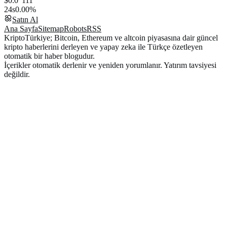
$0.0
111
24s
0.00%
Satın Al
Ana Sayfa
Sitemap
Robots
RSS
KriptoTürkiye; Bitcoin, Ethereum ve altcoin piyasasına dair güncel
kripto haberlerini derleyen ve yapay zeka ile Türkçe özetleyen
otomatik bir haber blogudur.
İçerikler otomatik derlenir ve yeniden yorumlanır. Yatırım tavsiyesi
değildir.