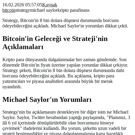
16.02.2026 05:57:05
Kaynak
bitcoin
strategy
michael saylor
kripto para
finans
Strategy, Bitcoin'in 8 bin dolara düşmesi durumunda borcunu
ödeyebileceğini açıkladı. Michael Saylor'ın yorumları dikkat çekti.
Bitcoin'in Geleceği ve Strateji'nin
Açıklamaları
Kripto para dünyasında dalgalanmalar her zaman gündemde. Son
dönemde Bitcoin'in fiyatı üzerine yapılan yorumlar dikkat çekiyor.
Strategy şirketi, Bitcoin'in 8 bin dolara düşmesi durumunda dahi
borcunu ödeyebileceğini açıkladı. Bu açıklama, kripto para
yatırımcıları ve piyasa analistleri arasında büyük bir merak
uyandırdı.
Michael Saylor'ın Yorumları
Strategy'nin bu açıklamasını destekleyen bir diğer isim ise Michael
Saylor. Saylor, Twitter hesabından yaptığı paylaşımda, "Planımız, 3
ilâ 6 yıl içerisinde dönüştürülebilir olan borcumuzu hisseye
çevirmek" ifadelerini kullandı. Bu yorum, şirketin uzun vadeli bir
strateji benimsediğini ve piyasa dalgalanmalarına karşı hazırlıklı