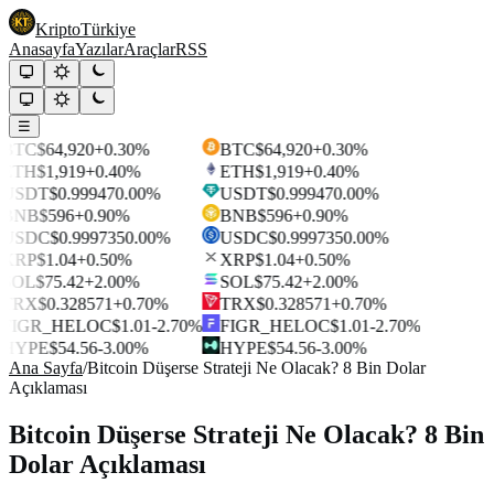
Kripto
Türkiye
Anasayfa
Yazılar
Araçlar
RSS
☰
BTC
$64,920
+0.30%
BTC
$64,920
+0.30%
ETH
$1,919
+0.40%
ETH
$1,919
+0.40%
USDT
$0.99947
0.00%
USDT
$0.99947
0.00%
BNB
$596
+0.90%
BNB
$596
+0.90%
USDC
$0.999735
0.00%
USDC
$0.999735
0.00%
XRP
$1.04
+0.50%
XRP
$1.04
+0.50%
SOL
$75.42
+2.00%
SOL
$75.42
+2.00%
TRX
$0.328571
+0.70%
TRX
$0.328571
+0.70%
FIGR_HELOC
$1.01
-2.70%
FIGR_HELOC
$1.01
-2.70%
HYPE
$54.56
-3.00%
HYPE
$54.56
-3.00%
Ana Sayfa
/
Bitcoin Düşerse Strateji Ne Olacak? 8 Bin Dolar
Açıklaması
Bitcoin Düşerse Strateji Ne Olacak? 8 Bin
Dolar Açıklaması