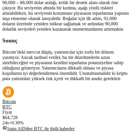
90,000 – 88,000 dolar aralığı, kritik bir destek alanı olarak öne
çıkıyor. Bu seviyenin altında bir kırılma, aşağı yönlü riskleri
artırabilirken, bu seviyenin korunması piyasanın toparlanma yapısını
inşa etmesine olanak tanıyabilir. Boğalar için ilk adım, 92,000
doların üzerinde yeniden istikrar sağlamak ve ardından 90,000
dolarlık seviyeleri yeniden kazanarak momentumlarını artırmaktır.
Sonuç
Bitcoin’deki mevcut düşüş, yatırımcılar için zorlu bir dönem
yaratıyor. Ancak tarihsel veriler, bu tür düzeltmelerin uzun
sürebileceğini ve piyasanın kendini toparlama potansiyeline sahip
olduğunu gösteriyor. Yatırımcıların dikkatli olması ve piyasa
koşullarını iyi değerlendirmesi önemlidir. Unutulmamalıdır ki kripto
para yatırımları yüksek risk içerir ve dikkatli bir analiz gerektirir.
Bitcoin
BTC
Fiyat
$64,728
24s
+0.30%
Satın Al
Diğer
BTC
ile ilgili haberler