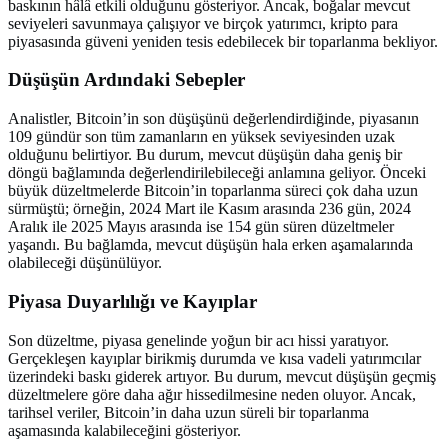
baskının hâlâ etkili olduğunu gösteriyor. Ancak, boğalar mevcut
seviyeleri savunmaya çalışıyor ve birçok yatırımcı, kripto para
piyasasında güveni yeniden tesis edebilecek bir toparlanma bekliyor.
Düşüşün Ardındaki Sebepler
Analistler, Bitcoin’in son düşüşünü değerlendirdiğinde, piyasanın
109 gündür son tüm zamanların en yüksek seviyesinden uzak
olduğunu belirtiyor. Bu durum, mevcut düşüşün daha geniş bir
döngü bağlamında değerlendirilebileceği anlamına geliyor. Önceki
büyük düzeltmelerde Bitcoin’in toparlanma süreci çok daha uzun
sürmüştü; örneğin, 2024 Mart ile Kasım arasında 236 gün, 2024
Aralık ile 2025 Mayıs arasında ise 154 gün süren düzeltmeler
yaşandı. Bu bağlamda, mevcut düşüşün hala erken aşamalarında
olabileceği düşünülüyor.
Piyasa Duyarlılığı ve Kayıplar
Son düzeltme, piyasa genelinde yoğun bir acı hissi yaratıyor.
Gerçekleşen kayıplar birikmiş durumda ve kısa vadeli yatırımcılar
üzerindeki baskı giderek artıyor. Bu durum, mevcut düşüşün geçmiş
düzeltmelere göre daha ağır hissedilmesine neden oluyor. Ancak,
tarihsel veriler, Bitcoin’in daha uzun süreli bir toparlanma
aşamasında kalabileceğini gösteriyor.