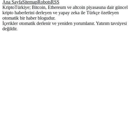
Ana Sayfa
Sitemap
Robots
RSS
KriptoTürkiye; Bitcoin, Ethereum ve altcoin piyasasına dair güncel
kripto haberlerini derleyen ve yapay zeka ile Türkçe özetleyen
otomatik bir haber blogudur.
İçerikler otomatik derlenir ve yeniden yorumlanır. Yatırım tavsiyesi
değildir.