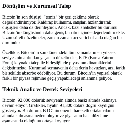
Dönüşüm ve Kurumsal Talep
Bitcoin’in son düşüşü, "temiz" bir geri çekilme olarak
değerlendirilmiyor. Kaldıraç kullanımı, satışları hızlandırarak
düşüşleri daha da derinleştirdi. Ancak, bazı analistler bu durumu
Bitcoin’in döngüsünün daha geniş bir ritmi içinde değerlendirmekte.
Uzun süreli düzeltmeler, zaman zaman acı verici olsa da olağan bir
durumdur.
Özellikle, Bitcoin’in son dönemdeki tüm zamanların en yüksek
seviyesinin ardından yaşanan düzeltmeler, ETF (Borsa Yatırım
Fonu) kaynaklı talep ile birleştiğinde piyasanın dinamiklerini
değiştirmekte. Kurumsal sermayenin daha derin havuzları, arzı farklı
bir şekilde absorbe edebiliyor. Bu durum, Bitcoin’in yapısal olarak
farklı bir piyasa rejimine geçiş yapabileceği anlamına geliyor.
Teknik Analiz ve Destek Seviyeleri
Bitcoin, 92,000 dolarlık seviyenin altında baskı altında kalmaya
devam ediyor. Grafikler, fiyatın 91,300 dolara doğru kaydığını
gösteriyor. Bu durum, BTC’nin önemli hareketli ortalamaların
altında kalmasına neden oluyor ve piyasanın hala düzeltme
aşamasında olduğunu ortaya koyuyor.