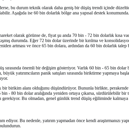
rse, bu durum teknik olarak daha geniş bir düşüş trendi içinde düzeltici
labilir. Aşağıda ise 60 bin dolarlık bölge ana yapısal destek konumunda
hareket olarak görünse de, fiyat şu anda 70 bin - 72 bin dolarlık kısa v
ıkışmış durumda. Eğer 72 bin dolar üzerinde bir kırılma ve konsolidasyo
iden artması ve önce 65 bin dolara, ardından da 60 bin dolarlık talep bö
üş sırasında önemli bir değişim gösteriyor. Varlık 60 bin - 65 bin dolar
ığı, büyük yatırımcıların panik satışları sırasında biriktirme yapmaya ba
ıyor.
jik bir birikim alanı olduğunu düşündürüyor. Bununla birlikte, perakend
 bin - 80 bin dolar aralığında yeniden ortaya çıkarsa, sürdürülebilir bir 
sı gerekiyor. Bu olmadan, genel günlük trend düşüş eğiliminde kalmaya
 devam ediyor. Bu nedenle, yatırım yapmadan önce kendi araştırmanızı yapm
 bulundurun.