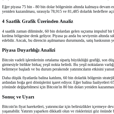
Eğer piyasa 75 bin - 80 bin dolar bölgesinin altında kalmaya devam ede
yeniden kazanılması, sırasıyla 78,915 ve 81,485 dolarlık hedeflere açı
4 Saatlik Grafik Üzerinden Analiz
4 saatlik zaman diliminde, 60 bin dolardan gelen sıçrama impulsif bir 
kırılma bölgesine denk geliyor. Piyasa şu anda bu seviyenin altında s
edebilir. Ancak, bu direncin aşılmaması durumunda, satış baskısının yen
Piyasa Duyarlılığı Analizi
Bitcoin vadeli işlemlerinin ortalama sipariş büyüklüğü grafiği, son düş
girmesiyle birlikte birkaç yeşil nokta belirdi. Bu yeşil noktaların varl
belirmeye başladı ve bu durum perakende yatırımcıların etkisini yansıt
Daha düşük fiyatlarda balina katılımı, 60 bin dolarlık bölgenin strate
ardından boğa geri dönüşlerini işaret ediyor. Eğer balina faaliyetleri 65
yönünde değişebilmesi için Bitcoin'in 80 bin doları yeniden kazanma
Sonuç ve Uyarı
Bitcoin'in fiyat hareketleri, yatırımcılar için belirsizlikler içermeye
yaşanabilir. Yatırım yaparken dikkatli olun ve risklerinizi göz önünde