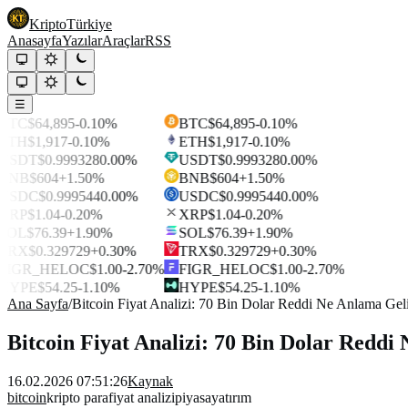
Kripto
Türkiye
Anasayfa
Yazılar
Araçlar
RSS
☰
BTC
$64,895
-0.10%
BTC
$64,895
-0.10%
ETH
$1,917
-0.10%
ETH
$1,917
-0.10%
USDT
$0.999328
0.00%
USDT
$0.999328
0.00%
BNB
$604
+1.50%
BNB
$604
+1.50%
USDC
$0.999544
0.00%
USDC
$0.999544
0.00%
XRP
$1.04
-0.20%
XRP
$1.04
-0.20%
SOL
$76.39
+1.90%
SOL
$76.39
+1.90%
TRX
$0.329729
+0.30%
TRX
$0.329729
+0.30%
FIGR_HELOC
$1.00
-2.70%
FIGR_HELOC
$1.00
-2.70%
HYPE
$54.25
-1.10%
HYPE
$54.25
-1.10%
Ana Sayfa
/
Bitcoin Fiyat Analizi: 70 Bin Dolar Reddi Ne Anlama Gel
Bitcoin Fiyat Analizi: 70 Bin Dolar Reddi
16.02.2026 07:51:26
Kaynak
bitcoin
kripto para
fiyat analizi
piyasa
yatırım