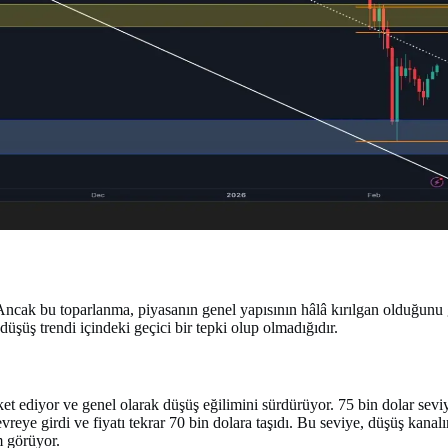
 Ancak bu toparlanma, piyasanın genel yapısının hâlâ kırılgan olduğunu g
şüş trendi içindeki geçici bir tepki olup olmadığıdır.
ediyor ve genel olarak düşüş eğilimini sürdürüyor. 75 bin dolar seviyes
reye girdi ve fiyatı tekrar 70 bin dolara taşıdı. Bu seviye, düşüş kanalı
m görüyor.