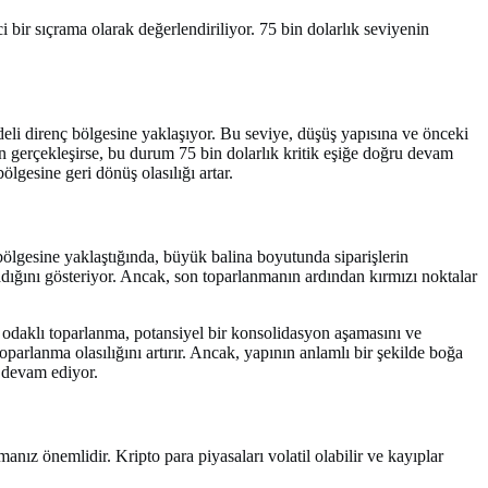
 bir sıçrama olarak değerlendiriliyor. 75 bin dolarlık seviyenin
.
adeli direnç bölgesine yaklaşıyor. Bu seviye, düşüş yapısına ve önceki
n gerçekleşirse, bu durum 75 bin dolarlık kritik eşiğe doğru devam
lgesine geri dönüş olasılığı artar.
 bölgesine yaklaştığında, büyük balina boyutunda siparişlerin
şladığını gösteriyor. Ancak, son toparlanmanın ardından kırmızı noktalar
e odaklı toparlanma, potansiyel bir konsolidasyon aşamasını ve
toparlanma olasılığını artırır. Ancak, yapının anlamlı bir şekilde boğa
 devam ediyor.
anız önemlidir. Kripto para piyasaları volatil olabilir ve kayıplar