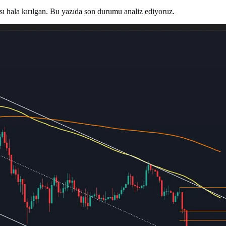
sı hala kırılgan. Bu yazıda son durumu analiz ediyoruz.