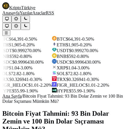
Kripto
Türkiye
Anasayfa
Yazılar
Araçlar
RSS
☰
BTC
$64,391
-0.50%
BTC
$64,391
-0.50%
ETH
$1,905
-0.20%
ETH
$1,905
-0.20%
USDT
$0.99927
0.00%
USDT
$0.99927
0.00%
BNB
$592
-0.80%
BNB
$592
-0.80%
USDC
$0.999643
0.00%
USDC
$0.999643
0.00%
XRP
$1.04
-3.00%
XRP
$1.04
-3.00%
SOL
$72.82
-1.80%
SOL
$72.82
-1.80%
TRX
$0.326941
-0.30%
TRX
$0.326941
-0.30%
FIGR_HELOC
$1.01
-2.20%
FIGR_HELOC
$1.01
-2.20%
HYPE
$55.99
-1.90%
HYPE
$55.99
-1.90%
Ana Sayfa
/
Bitcoin Fiyat Tahmini: 93 Bin Dolar Zemin ve 100 Bin
Dolar Sıçraması Mümkün Mü?
Bitcoin Fiyat Tahmini: 93 Bin Dolar
Zemin ve 100 Bin Dolar Sıçraması
Mümkün Mü?