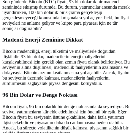
Son günlerde Bitcoin (BTC) fiyatı, 93 bin dolarlık bir madenci
zemininde sıkışmış durumda. Bu durum, yatırımcılar arasında merak
uyandırırken, 100 bin dolarlık bir sıçrama gerçekleşip
gerçekleşmeyeceği konusunda tartışmalara yol açıyor. Peki, bu fiyat
seviyeleri ne anlama geliyor ve kripto para piyasası için ne tür
sonuçlar doğurabilir?
Madenci Enerji Zeminine Dikkat
Bitcoin madenciliği, enerji tüketimi ve maliyetlerle doğrudan
ilişkilidir. 93 bin dolar, madencilerin enerji maliyetlerini
karşılayabilmesi için gerekli olan zemin fiyatı olarak belirleniyor. Bu
seviyenin altına düşülmesi, madencilik faaliyetlerinin azalmasına ve
dolayısıyla Bitcoin arzının kısıtlanmasına yol açabilir. Ancak, fiyatın
bu seviyenin üzerinde kalması, madencilerin faaliyetlerini
sürdürmesini sağlayarak piyasa dengesini koruyabilir.
96 Bin Dolar ve Denge Noktası
Bitcoin fiyatı, 96 bin dolarlık bir denge noktasında da seyrediyor. Bu
seviye, yatırımcıların kâr elde edebilmesi için önemli bir eşik. Eğer
Bitcoin fiyatı bu seviyenin üstüne çıkabilirse, daha fazla yatırımcı
ilgisi çekebilir ve piyasanın daha da canlanmasına neden olabilir.
Ancak, bu süreçte volatilitenin düşük kalması, piyasanın sağlıklı bir