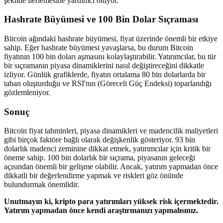
şekilde ilerlemesine yardımcı oluyor.
Hashrate Büyümesi ve 100 Bin Dolar Sıçraması
Bitcoin ağındaki hashrate büyümesi, fiyat üzerinde önemli bir etkiye
sahip. Eğer hashrate büyümesi yavaşlarsa, bu durum Bitcoin
fiyatının 100 bin doları aşmasını kolaylaştırabilir. Yatırımcılar, bu tür
bir sıçramanın piyasa dinamiklerini nasıl değiştireceğini dikkatle
izliyor. Günlük grafiklerde, fiyatın ortalama 80 bin dolarlarda bir
taban oluşturduğu ve RSI'nın (Göreceli Güç Endeksi) toparlandığı
gözlemleniyor.
Sonuç
Bitcoin fiyat tahminleri, piyasa dinamikleri ve madencilik maliyetleri
gibi birçok faktöre bağlı olarak değişkenlik gösteriyor. 93 bin
dolarlık madenci zeminine dikkat etmek, yatırımcılar için kritik bir
öneme sahip. 100 bin dolarlık bir sıçrama, piyasanın geleceği
açısından önemli bir gelişme olabilir. Ancak, yatırım yapmadan önce
dikkatli bir değerlendirme yapmak ve riskleri göz önünde
bulundurmak önemlidir.
Unutmayın ki, kripto para yatırımları yüksek risk içermektedir.
Yatırım yapmadan önce kendi araştırmanızı yapmalısınız.