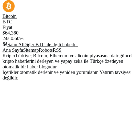
Bitcoin
BTC
Fiyat
$64,360
24s
-0.60%
Satın Al
Diğer
BTC
ile ilgili haberler
Ana Sayfa
Sitemap
Robots
RSS
KriptoTürkiye; Bitcoin, Ethereum ve altcoin piyasasına dair güncel
kripto haberlerini derleyen ve yapay zeka ile Türkçe özetleyen
otomatik bir haber blogudur.
İçerikler otomatik derlenir ve yeniden yorumlanır. Yatırım tavsiyesi
değildir.