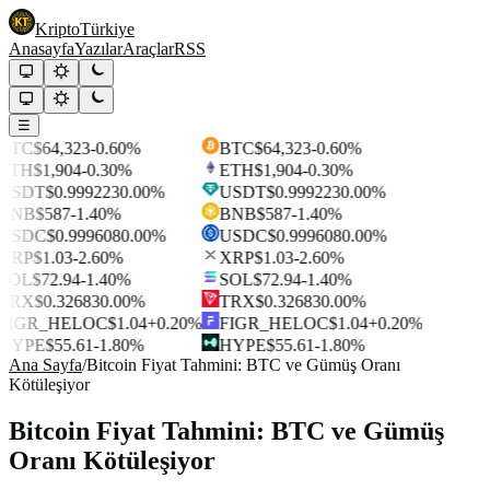
Kripto
Türkiye
Anasayfa
Yazılar
Araçlar
RSS
☰
BTC
$64,323
-0.60%
BTC
$64,323
-0.60%
ETH
$1,904
-0.30%
ETH
$1,904
-0.30%
USDT
$0.999223
0.00%
USDT
$0.999223
0.00%
BNB
$587
-1.40%
BNB
$587
-1.40%
USDC
$0.999608
0.00%
USDC
$0.999608
0.00%
XRP
$1.03
-2.60%
XRP
$1.03
-2.60%
SOL
$72.94
-1.40%
SOL
$72.94
-1.40%
TRX
$0.32683
0.00%
TRX
$0.32683
0.00%
FIGR_HELOC
$1.04
+0.20%
FIGR_HELOC
$1.04
+0.20%
HYPE
$55.61
-1.80%
HYPE
$55.61
-1.80%
Ana Sayfa
/
Bitcoin Fiyat Tahmini: BTC ve Gümüş Oranı
Kötüleşiyor
Bitcoin Fiyat Tahmini: BTC ve Gümüş
Oranı Kötüleşiyor