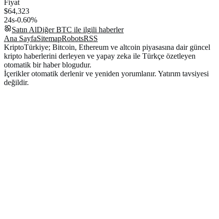
Fiyat
$64,323
24s
-0.60%
Satın Al
Diğer
BTC
ile ilgili haberler
Ana Sayfa
Sitemap
Robots
RSS
KriptoTürkiye; Bitcoin, Ethereum ve altcoin piyasasına dair güncel
kripto haberlerini derleyen ve yapay zeka ile Türkçe özetleyen
otomatik bir haber blogudur.
İçerikler otomatik derlenir ve yeniden yorumlanır. Yatırım tavsiyesi
değildir.