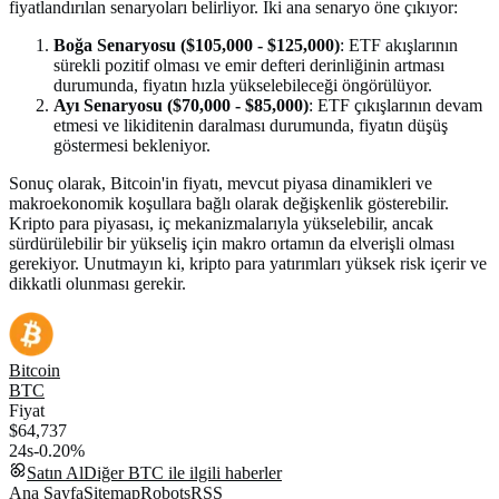
fiyatlandırılan senaryoları belirliyor. İki ana senaryo öne çıkıyor:
Boğa Senaryosu ($105,000 - $125,000)
: ETF akışlarının
sürekli pozitif olması ve emir defteri derinliğinin artması
durumunda, fiyatın hızla yükselebileceği öngörülüyor.
Ayı Senaryosu ($70,000 - $85,000)
: ETF çıkışlarının devam
etmesi ve likiditenin daralması durumunda, fiyatın düşüş
göstermesi bekleniyor.
Sonuç olarak, Bitcoin'in fiyatı, mevcut piyasa dinamikleri ve
makroekonomik koşullara bağlı olarak değişkenlik gösterebilir.
Kripto para piyasası, iç mekanizmalarıyla yükselebilir, ancak
sürdürülebilir bir yükseliş için makro ortamın da elverişli olması
gerekiyor. Unutmayın ki, kripto para yatırımları yüksek risk içerir ve
dikkatli olunması gerekir.
Bitcoin
BTC
Fiyat
$64,737
24s
-0.20%
Satın Al
Diğer
BTC
ile ilgili haberler
Ana Sayfa
Sitemap
Robots
RSS