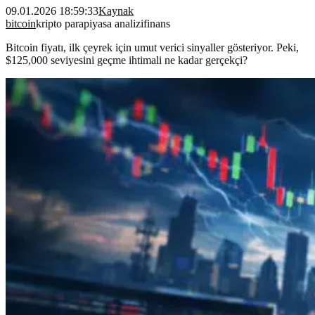
09.01.2026 18:59:33
Kaynak
bitcoin
kripto para
piyasa analizi
finans
Bitcoin fiyatı, ilk çeyrek için umut verici sinyaller gösteriyor. Peki,
$125,000 seviyesini geçme ihtimali ne kadar gerçekçi?