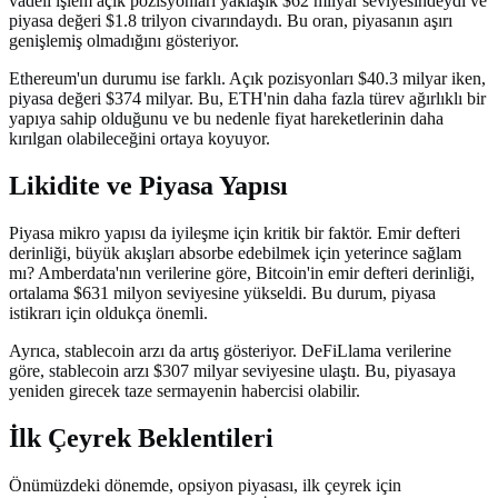
vadeli işlem açık pozisyonları yaklaşık $62 milyar seviyesindeydi ve
piyasa değeri $1.8 trilyon civarındaydı. Bu oran, piyasanın aşırı
genişlemiş olmadığını gösteriyor.
Ethereum'un durumu ise farklı. Açık pozisyonları $40.3 milyar iken,
piyasa değeri $374 milyar. Bu, ETH'nin daha fazla türev ağırlıklı bir
yapıya sahip olduğunu ve bu nedenle fiyat hareketlerinin daha
kırılgan olabileceğini ortaya koyuyor.
Likidite ve Piyasa Yapısı
Piyasa mikro yapısı da iyileşme için kritik bir faktör. Emir defteri
derinliği, büyük akışları absorbe edebilmek için yeterince sağlam
mı? Amberdata'nın verilerine göre, Bitcoin'in emir defteri derinliği,
ortalama $631 milyon seviyesine yükseldi. Bu durum, piyasa
istikrarı için oldukça önemli.
Ayrıca, stablecoin arzı da artış gösteriyor. DeFiLlama verilerine
göre, stablecoin arzı $307 milyar seviyesine ulaştı. Bu, piyasaya
yeniden girecek taze sermayenin habercisi olabilir.
İlk Çeyrek Beklentileri
Önümüzdeki dönemde, opsiyon piyasası, ilk çeyrek için