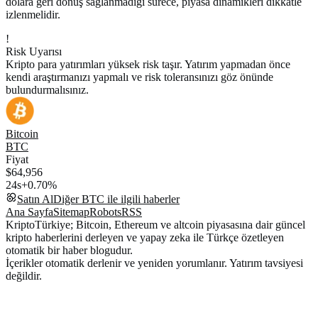
dolara geri dönüş sağlanmadığı sürece, piyasa dinamikleri dikkatle
izlenmelidir.
!
Risk Uyarısı
Kripto para yatırımları yüksek risk taşır. Yatırım yapmadan önce
kendi araştırmanızı yapmalı ve risk toleransınızı göz önünde
bulundurmalısınız.
Bitcoin
BTC
Fiyat
$64,956
24s
+0.70%
Satın Al
Diğer
BTC
ile ilgili haberler
Ana Sayfa
Sitemap
Robots
RSS
KriptoTürkiye; Bitcoin, Ethereum ve altcoin piyasasına dair güncel
kripto haberlerini derleyen ve yapay zeka ile Türkçe özetleyen
otomatik bir haber blogudur.
İçerikler otomatik derlenir ve yeniden yorumlanır. Yatırım tavsiyesi
değildir.