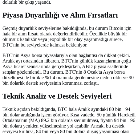
dolarlık bir çıkış yaşandı.
Piyasa Duyarlılığı ve Alım Fırsatları
Geçmiş duyarlılık seviyelerine bakıldığında, bu durum Bitcoin için
hala bir alım fırsatı olarak değerlendirilebilir. Özellikle büyük bir
olumsuz katalizör veya jeopolitik bir olay yaşanmadığı sürece,
BTC'nin bu seviyelerde kalması bekleniyor.
BTC'nin Asya borsa piyasalarıyla olan bağlantısı da dikkat çekici.
Aralık ayı ortasından itibaren, BTC'nin günlük kazançlarının çoğu
Asya ticaret seanslarında gerçekleşirken, ABD piyasa saatlerinde
satışlar gözlemlendi. Bu durum, BTC'nin 8 Ocak'ta Asya borsa
düzeltmesi ile birlikte %1.4 oranında gerilemesine neden oldu ve 90
bin dolarlık destek seviyesinin korunması zorlaştı.
Teknik Analiz ve Destek Seviyeleri
Teknik açıdan bakıldığında, BTC hala Aralık ayındaki 80 bin - 94
bin dolar aralığında işlem görüyor. Kısa vadede, 50 günlük Hareketli
Ortalama'nın (MA) 89.2 bin dolarda savunulması, fiyatın 94 bin - 96
bin dolara yeniden yükselmesine yol açabilir. Ancak, bu destek
seviyesi kırılırsa, 84 bin veya 80 bin dolara düşüş yaşanması olası.