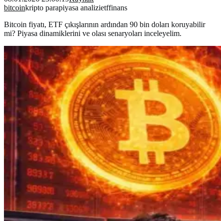
bitcoin
kripto para
piyasa analizi
etf
finans
Bitcoin fiyatı, ETF çıkışlarının ardından 90 bin doları koruyabilir
mi? Piyasa dinamiklerini ve olası senaryoları inceleyelim.