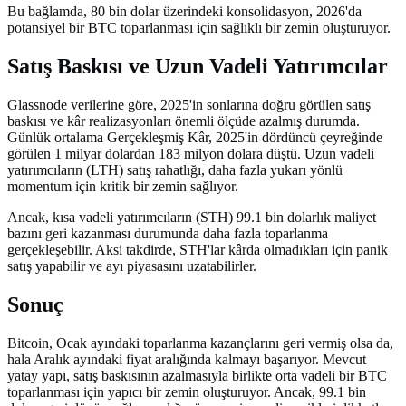
Bu bağlamda, 80 bin dolar üzerindeki konsolidasyon, 2026'da
potansiyel bir BTC toparlanması için sağlıklı bir zemin oluşturuyor.
Satış Baskısı ve Uzun Vadeli Yatırımcılar
Glassnode verilerine göre, 2025'in sonlarına doğru görülen satış
baskısı ve kâr realizasyonları önemli ölçüde azalmış durumda.
Günlük ortalama Gerçekleşmiş Kâr, 2025'in dördüncü çeyreğinde
görülen 1 milyar dolardan 183 milyon dolara düştü. Uzun vadeli
yatırımcıların (LTH) satış rahatlığı, daha fazla yukarı yönlü
momentum için kritik bir zemin sağlıyor.
Ancak, kısa vadeli yatırımcıların (STH) 99.1 bin dolarlık maliyet
bazını geri kazanması durumunda daha fazla toparlanma
gerçekleşebilir. Aksi takdirde, STH'lar kârda olmadıkları için panik
satış yapabilir ve ayı piyasasını uzatabilirler.
Sonuç
Bitcoin, Ocak ayındaki toparlanma kazançlarını geri vermiş olsa da,
hala Aralık ayındaki fiyat aralığında kalmayı başarıyor. Mevcut
yatay yapı, satış baskısının azalmasıyla birlikte orta vadeli bir BTC
toparlanması için yapıcı bir zemin oluşturuyor. Ancak, 99.1 bin