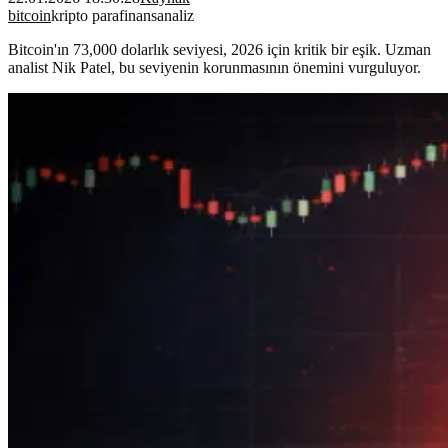
bitcoin
kripto para
finans
analiz
Bitcoin'ın 73,000 dolarlık seviyesi, 2026 için kritik bir eşik. Uzman
analist Nik Patel, bu seviyenin korunmasının önemini vurguluyor.