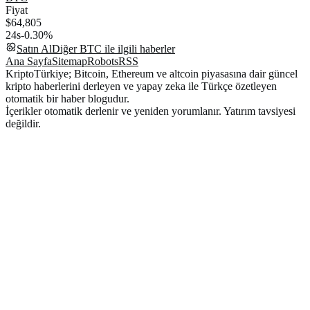
Fiyat
$64,805
24s
-0.30%
Satın Al
Diğer
BTC
ile ilgili haberler
Ana Sayfa
Sitemap
Robots
RSS
KriptoTürkiye; Bitcoin, Ethereum ve altcoin piyasasına dair güncel
kripto haberlerini derleyen ve yapay zeka ile Türkçe özetleyen
otomatik bir haber blogudur.
İçerikler otomatik derlenir ve yeniden yorumlanır. Yatırım tavsiyesi
değildir.