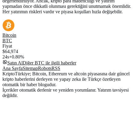
değerlendiriliyor. Ancak, kripto para madenciliği ve yatırım
yapmadan önce dikkatli olunması gerektiğini unutmamak önemlidir.
Her yatırımın riskleri vardır ve piyasa koşulları hızla değişebilir.
Bitcoin
BTC
Fiyat
$64,974
24s
+0.80%
Satın Al
Diğer
BTC
ile ilgili haberler
Ana Sayfa
Sitemap
Robots
RSS
KriptoTürkiye; Bitcoin, Ethereum ve altcoin piyasasına dair güncel
kripto haberlerini derleyen ve yapay zeka ile Türkçe özetleyen
otomatik bir haber blogudur.
İçerikler otomatik derlenir ve yeniden yorumlanır. Yatırım tavsiyesi
değildir.