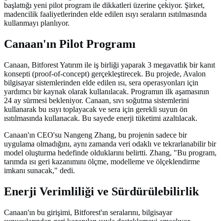
başlattığı yeni pilot program ile dikkatleri üzerine çekiyor. Şirket,
madencilik faaliyetlerinden elde edilen ısıyı seraların ısıtılmasında
kullanmayı planlıyor.
Canaan'ın Pilot Programı
Canaan, Bitforest Yatırım ile iş birliği yaparak 3 megavatlık bir kanıt
konsepti (proof-of-concept) gerçekleştirecek. Bu projede, Avalon
bilgisayar sistemlerinden elde edilen ısı, sera operasyonları için
yardımcı bir kaynak olarak kullanılacak. Programın ilk aşamasının
24 ay sürmesi bekleniyor. Canaan, sıvı soğutma sistemlerini
kullanarak bu ısıyı toplayacak ve sera için gerekli suyun ön
ısıtılmasında kullanacak. Bu sayede enerji tüketimi azaltılacak.
Canaan'ın CEO'su Nangeng Zhang, bu projenin sadece bir
uygulama olmadığını, aynı zamanda veri odaklı ve tekrarlanabilir bir
model oluşturma hedefinde olduklarını belirtti. Zhang, "Bu program,
tarımda ısı geri kazanımını ölçme, modelleme ve ölçeklendirme
imkanı sunacak," dedi.
Enerji Verimliliği ve Sürdürülebilirlik
Canaan'ın bu girişimi, Bitforest'ın seralarını, bilgisayar