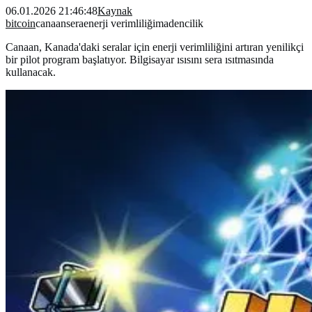
06.01.2026 21:46:48
Kaynak
bitcoin
canaan
sera
enerji verimliliği
madencilik
Canaan, Kanada'daki seralar için enerji verimliliğini artıran yenilikçi
bir pilot program başlatıyor. Bilgisayar ısısını sera ısıtmasında
kullanacak.