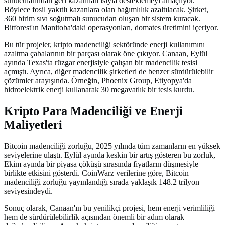
sunucularından geri kazanılan ısıyla desteklemeyi amaçlıyor.
Böylece fosil yakıtlı kazanlara olan bağımlılık azaltılacak. Şirket,
360 birim sıvı soğutmalı sunucudan oluşan bir sistem kuracak.
Bitforest'ın Manitoba'daki operasyonları, domates üretimini içeriyor.
Bu tür projeler, kripto madenciliği sektöründe enerji kullanımını
azaltma çabalarının bir parçası olarak öne çıkıyor. Canaan, Eylül
ayında Texas'ta rüzgar enerjisiyle çalışan bir madencilik tesisi
açmıştı. Ayrıca, diğer madencilik şirketleri de benzer sürdürülebilir
çözümler arayışında. Örneğin, Phoenix Group, Etiyopya'da
hidroelektrik enerji kullanarak 30 megavatlık bir tesis kurdu.
Kripto Para Madenciliği ve Enerji
Maliyetleri
Bitcoin madenciliği zorluğu, 2025 yılında tüm zamanların en yüksek
seviyelerine ulaştı. Eylül ayında keskin bir artış gösteren bu zorluk,
Ekim ayında bir piyasa çöküşü sırasında fiyatların düşmesiyle
birlikte etkisini gösterdi. CoinWarz verilerine göre, Bitcoin
madenciliği zorluğu yayınlandığı sırada yaklaşık 148.2 trilyon
seviyesindeydi.
Sonuç olarak, Canaan'ın bu yenilikçi projesi, hem enerji verimliliği
hem de sürdürülebilirlik açısından önemli bir adım olarak