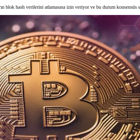
rın blok hash verilerini atlamasına izin veriyor ve bu durum konsensüs so