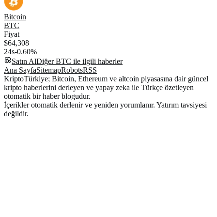
Bitcoin
BTC
Fiyat
$64,308
24s
-0.60%
Satın Al
Diğer
BTC
ile ilgili haberler
Ana Sayfa
Sitemap
Robots
RSS
KriptoTürkiye; Bitcoin, Ethereum ve altcoin piyasasına dair güncel
kripto haberlerini derleyen ve yapay zeka ile Türkçe özetleyen
otomatik bir haber blogudur.
İçerikler otomatik derlenir ve yeniden yorumlanır. Yatırım tavsiyesi
değildir.