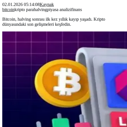
02.01.2026 05:14:08
Kaynak
bitcoin
kripto para
halving
piyasa analizi
finans
Bitcoin, halving sonrası ilk kez yıllık kayıp yaşadı. Kripto
dünyasındaki son gelişmeleri keşfedin.