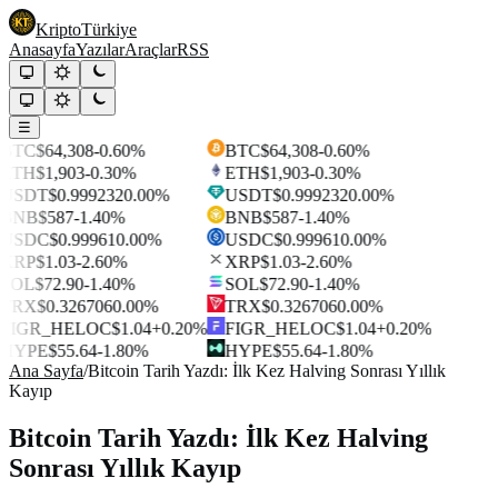
Kripto
Türkiye
Anasayfa
Yazılar
Araçlar
RSS
☰
BTC
$64,308
-0.60%
BTC
$64,308
-0.60%
ETH
$1,903
-0.30%
ETH
$1,903
-0.30%
USDT
$0.999232
0.00%
USDT
$0.999232
0.00%
BNB
$587
-1.40%
BNB
$587
-1.40%
USDC
$0.99961
0.00%
USDC
$0.99961
0.00%
XRP
$1.03
-2.60%
XRP
$1.03
-2.60%
SOL
$72.90
-1.40%
SOL
$72.90
-1.40%
TRX
$0.326706
0.00%
TRX
$0.326706
0.00%
FIGR_HELOC
$1.04
+0.20%
FIGR_HELOC
$1.04
+0.20%
HYPE
$55.64
-1.80%
HYPE
$55.64
-1.80%
Ana Sayfa
/
Bitcoin Tarih Yazdı: İlk Kez Halving Sonrası Yıllık
Kayıp
Bitcoin Tarih Yazdı: İlk Kez Halving
Sonrası Yıllık Kayıp