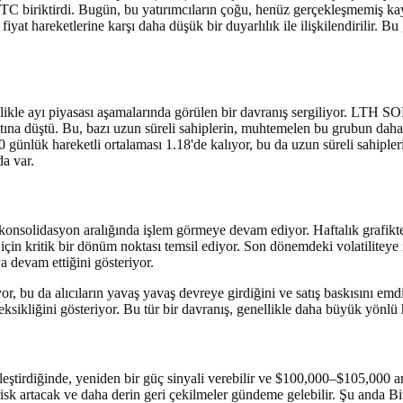
C biriktirdi. Bugün, bu yatırımcıların çoğu, henüz gerçekleşmemiş kayıp
 fiyat hareketlerine karşı daha düşük bir duyarlılık ile ilişkilendirilir. 
le ayı piyasası aşamalarında görülen bir davranış sergiliyor. LTH SOPR, 
tına düştü. Bu, bazı uzun süreli sahiplerin, muhtemelen bu grubun daha
ünlük hareketli ortalaması 1.18'de kalıyor, bu da uzun süreli sahipler
da var.
konsolidasyon aralığında işlem görmeye devam ediyor. Haftalık grafikt
 için kritik bir dönüm noktası temsil ediyor. Son dönemdeki volatilitey
 devam ettiğini gösteriyor.
iyor, bu da alıcıların yavaş yavaş devreye girdiğini ve satış baskısını e
ksikliğini gösteriyor. Bu tür bir davranış, genellikle daha büyük yönlü 
kleştirdiğinde, yeniden bir güç sinyali verebilir ve $100,000–$105,000 ar
k artacak ve daha derin geri çekilmeler gündeme gelebilir. Şu anda Bitco