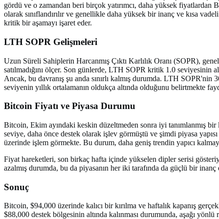
gördü ve o zamandan beri birçok yatırımcı, daha yüksek fiyatlardan BT
olarak sınıflandırılır ve genellikle daha yüksek bir inanç ve kısa vadeli
kritik bir aşamayı işaret eder.
LTH SOPR Gelişmeleri
Uzun Süreli Sahiplerin Harcanmış Çıktı Karlılık Oranı (SOPR), genellik
satılmadığını ölçer. Son günlerde, LTH SOPR kritik 1.0 seviyesinin al
Ancak, bu davranış şu anda sınırlı kalmış durumda. LTH SOPR'nin 30 g
seviyenin yıllık ortalamanın oldukça altında olduğunu belirtmekte fay
Bitcoin Fiyatı ve Piyasa Durumu
Bitcoin, Ekim ayındaki keskin düzeltmeden sonra iyi tanımlanmış bir 
seviye, daha önce destek olarak işlev görmüştü ve şimdi piyasa yapısı
üzerinde işlem görmekte. Bu durum, daha geniş trendin yapıcı kalmaya
Fiyat hareketleri, son birkaç hafta içinde yükselen dipler serisi göster
azalmış durumda, bu da piyasanın her iki tarafında da güçlü bir inanç e
Sonuç
Bitcoin, $94,000 üzerinde kalıcı bir kırılma ve haftalık kapanış gerçe
$88,000 destek bölgesinin altında kalınması durumunda, aşağı yönlü ris