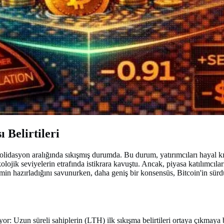
 Belirtileri
idasyon aralığında sıkışmış durumda. Bu durum, yatırımcıları hayal kır
psikolojik seviyelerin etrafında istikrara kavuştu. Ancak, piyasa katılımc
emin hazırladığını savunurken, daha geniş bir konsensüs, Bitcoin'in sür
or: Uzun süreli sahiplerin (LTH) ilk sıkışma belirtileri ortaya çıkmaya 