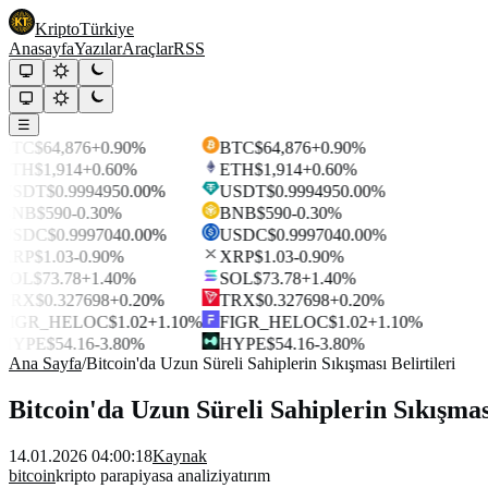
Kripto
Türkiye
Anasayfa
Yazılar
Araçlar
RSS
☰
BTC
$64,876
+0.90%
BTC
$64,876
+0.90%
ETH
$1,914
+0.60%
ETH
$1,914
+0.60%
USDT
$0.999495
0.00%
USDT
$0.999495
0.00%
BNB
$590
-0.30%
BNB
$590
-0.30%
USDC
$0.999704
0.00%
USDC
$0.999704
0.00%
XRP
$1.03
-0.90%
XRP
$1.03
-0.90%
SOL
$73.78
+1.40%
SOL
$73.78
+1.40%
TRX
$0.327698
+0.20%
TRX
$0.327698
+0.20%
FIGR_HELOC
$1.02
+1.10%
FIGR_HELOC
$1.02
+1.10%
HYPE
$54.16
-3.80%
HYPE
$54.16
-3.80%
Ana Sayfa
/
Bitcoin'da Uzun Süreli Sahiplerin Sıkışması Belirtileri
Bitcoin'da Uzun Süreli Sahiplerin Sıkışması
14.01.2026 04:00:18
Kaynak
bitcoin
kripto para
piyasa analizi
yatırım