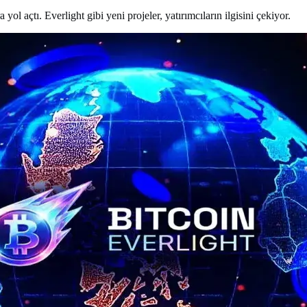
ol açtı. Everlight gibi yeni projeler, yatırımcıların ilgisini çekiyor.