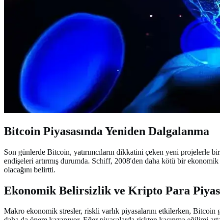
Bitcoin Piyasasında Yeniden Dalgalanma
Son günlerde Bitcoin, yatırımcıların dikkatini çeken yeni projelerle bi
endişeleri artırmış durumda. Schiff, 2008'den daha kötü bir ekonomik
olacağını belirtti.
Ekonomik Belirsizlik ve Kripto Para Piyas
Makro ekonomik stresler, riskli varlık piyasalarını etkilerken, Bitcoin
daha da önem kazanıyor. Eğer piyasalarda riskten kaçınma eğilimi artar