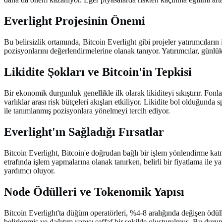
Everlight Projesinin Önemi
Bu belirsizlik ortamında, Bitcoin Everlight gibi projeler yatırımcıların 
pozisyonlarını değerlendirmelerine olanak tanıyor. Yatırımcılar, günlük 
Likidite Şokları ve Bitcoin'in Tepkisi
Bir ekonomik durgunluk genellikle ilk olarak likiditeyi sıkıştırır. Fonla
varlıklar arası risk bütçeleri akışları etkiliyor. Likidite bol olduğunda 
ile tanımlanmış pozisyonlara yönelmeyi tercih ediyor.
Everlight'ın Sağladığı Fırsatlar
Bitcoin Everlight, Bitcoin'e doğrudan bağlı bir işlem yönlendirme katm
etrafında işlem yapmalarına olanak tanırken, belirli bir fiyatlama ile ya
yardımcı oluyor.
Node Ödülleri ve Tokenomik Yapısı
Bitcoin Everlight'ta düğüm operatörleri, %4-8 aralığında değişen ödüll
belirlenmiş ve dağıtım yapısı şeffaf bir şekilde oluşturulmuş. Bu durum,