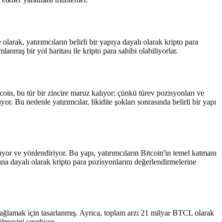
 olarak, yatırımcıların belirli bir yapıya dayalı olarak kripto para
anmış bir yol haritası ile kripto para sahibi olabiliyorlar.
itcoin, bu tür bir zincire maruz kalıyor; çünkü türev pozisyonları ve
yor. Bu nedenle yatırımcılar, likidite şokları sonrasında belirli bir yapı
yor ve yönlendiriyor. Bu yapı, yatırımcıların Bitcoin'in temel katmanı
asına dayalı olarak kripto para pozisyonlarını değerlendirmelerine
ı sağlamak için tasarlanmış. Ayrıca, toplam arzı 21 milyar BTCL olarak
lmesini sınırlıyor.