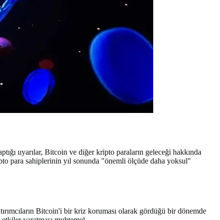
ptığı uyarılar, Bitcoin ve diğer kripto paraların geleceği hakkında
pto para sahiplerinin yıl sonunda "önemli ölçüde daha yoksul"
yatırımcıların Bitcoin'i bir kriz koruması olarak gördüğü bir dönemde
z etkiler yaratması muhtemel.