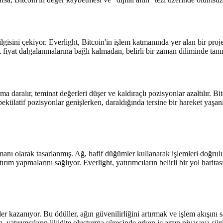
ilgisini çekiyor. Everlight, Bitcoin'in işlem katmanında yer alan bir proje
fiyat dalgalanmalarına bağlı kalmadan, belirli bir zaman diliminde tanıml
ma daralır, teminat değerleri düşer ve kaldıraçlı pozisyonlar azaltılır. B
spekülatif pozisyonlar genişlerken, daraldığında tersine bir hareket yaşanı
anı olarak tasarlanmış. Ağ, hafif düğümler kullanarak işlemleri doğrulu
tırım yapmalarını sağlıyor. Everlight, yatırımcıların belirli bir yol harit
er kazanıyor. Bu ödüller, ağın güvenilirliğini artırmak ve işlem akışın
 yatırımcıların likidite oluşturma sürecinde erken iç arzın piyasaya sürü