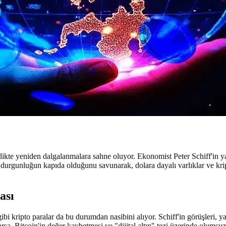
rlikte yeniden dalgalanmalara sahne oluyor. Ekonomist Peter Schiff'in ya
 durgunluğun kapıda olduğunu savunarak, dolara dayalı varlıklar ve kri
ası
 gibi kripto paralar da bu durumdan nasibini alıyor. Schiff'in görüşleri, 
sa, Bitcoin'in değer kaybetmesi ve "dijital altın" tezi üzerinde olumsu