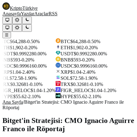
Kripto
Türkiye
Anasayfa
Yazılar
Araçlar
RSS
☰
BTC
$64,288
-0.50%
BTC
$64,288
-0.50%
ETH
$1,902
-0.20%
ETH
$1,902
-0.20%
USDT
$0.999228
0.00%
USDT
$0.999228
0.00%
BNB
$593
-0.20%
BNB
$593
-0.20%
USDC
$0.999616
0.00%
USDC
$0.999616
0.00%
XRP
$1.04
-2.40%
XRP
$1.04
-2.40%
SOL
$72.58
-1.90%
SOL
$72.58
-1.90%
TRX
$0.32681
-0.10%
TRX
$0.32681
-0.10%
FIGR_HELOC
$1.04
-1.20%
FIGR_HELOC
$1.04
-1.20%
HYPE
$55.62
-2.10%
HYPE
$55.62
-2.10%
Ana Sayfa
/
Bitget'in Stratejisi: CMO Ignacio Aguirre Franco ile
Röportaj
Bitget'in Stratejisi: CMO Ignacio Aguirre
Franco ile Röportaj