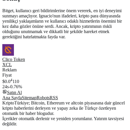
Bitget, kullanıcı geri bildirimlerine önem vererek, en iyi deneyimi
sunmayı amaçlıyor. Ignacio'nun ifadeleri, kripto para dünyasında
yenilikçi yaklaşımların ve kullanıcı odaklı hizmetlerin önemini bir
kez daha gözler önüne serdi. Ancak, kripto yatırımının riskli
olduğunu unutmamak ve dikkatli bir şekilde hareket etmek
gerektiğini hatırlatmakta fayda var.
Clico Token
XCL
Reklam
Fiyat
4
$0.0
110
24s
-0.76%
Satın Al
Ana Sayfa
Sitemap
Robots
RSS
KriptoTürkiye; Bitcoin, Ethereum ve altcoin piyasasına dair güncel
kripto haberlerini derleyen ve yapay zeka ile Türkçe özetleyen
otomatik bir haber blogudur.
İçerikler otomatik derlenir ve yeniden yorumlanır. Yatırım tavsiyesi
değildir.