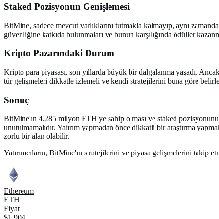
Staked Pozisyonun Genişlemesi
BitMine, sadece mevcut varlıklarını tutmakla kalmayıp, aynı zamanda st
güvenliğine katkıda bulunmaları ve bunun karşılığında ödüller kazanmal
Kripto Pazarındaki Durum
Kripto para piyasası, son yıllarda büyük bir dalgalanma yaşadı. Ancak,
tür gelişmeleri dikkatle izlemeli ve kendi stratejilerini buna göre belirl
Sonuç
BitMine'ın 4.285 milyon ETH'ye sahip olması ve staked pozisyonunu gen
unutulmamalıdır. Yatırım yapmadan önce dikkatli bir araştırma yapmak v
zorlu bir alan olabilir.
Yatırımcıların, BitMine'ın stratejilerini ve piyasa gelişmelerini takip et
Ethereum
ETH
Fiyat
$1,904