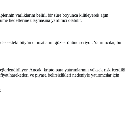
rinin varlıklarını belirli bir süre boyunca kilitleyerek ağın
yüme hedeflerine ulaşmasına yardımcı olabilir.
lecekteki büyüme fırsatlarını gözler önüne seriyor. Yatırımcılar, bu
rlendiriliyor. Ancak, kripto para yatırımlarının yüksek risk içerdiği
t hareketleri ve piyasa belirsizlikleri nedeniyle yatırımcılar için
.