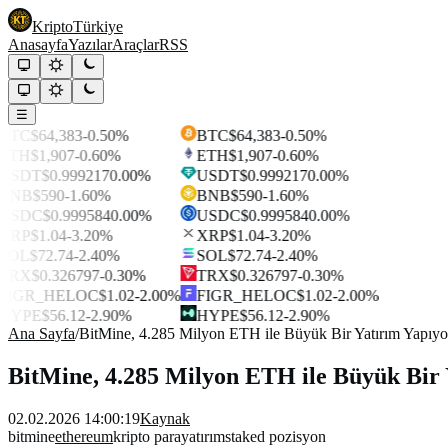
Kripto
Türkiye
Anasayfa
Yazılar
Araçlar
RSS
☰
BTC
$64,383
-0.50%
BTC
$64,383
-0.50%
ETH
$1,907
-0.60%
ETH
$1,907
-0.60%
USDT
$0.999217
0.00%
USDT
$0.999217
0.00%
BNB
$590
-1.60%
BNB
$590
-1.60%
USDC
$0.999584
0.00%
USDC
$0.999584
0.00%
XRP
$1.04
-3.20%
XRP
$1.04
-3.20%
SOL
$72.74
-2.40%
SOL
$72.74
-2.40%
TRX
$0.326797
-0.30%
TRX
$0.326797
-0.30%
FIGR_HELOC
$1.02
-2.00%
FIGR_HELOC
$1.02
-2.00%
HYPE
$56.12
-2.90%
HYPE
$56.12
-2.90%
Ana Sayfa
/
BitMine, 4.285 Milyon ETH ile Büyük Bir Yatırım Yapıyo
BitMine, 4.285 Milyon ETH ile Büyük Bir 
02.02.2026 14:00:19
Kaynak
bitmine
ethereum
kripto para
yatırım
staked pozisyon