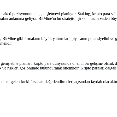
aked pozisyonunu da genişletmeyi planlıyor. Staking, kripto para sahiple
arı anlamına geliyor. BitMine'ın bu stratejisi, şirketin uzun vadeli bü
 BitMine gibi firmaların büyük yatırımları, piyasanın potansiyelini ve ge
emelidir.
işletme planları, kripto para dünyasında önemli bir gelişme olarak değe
e riskleri göz önünde bulundurmak önemlidir. Kripto paralar, dalgalı fiya
meleri, gelecekteki fırsatları değerlendirmeleri açısından faydalı olacaktır