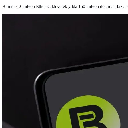
Bitmine, 2 milyon Ether stakleyerek yılda 160 milyon dolardan fazla ka