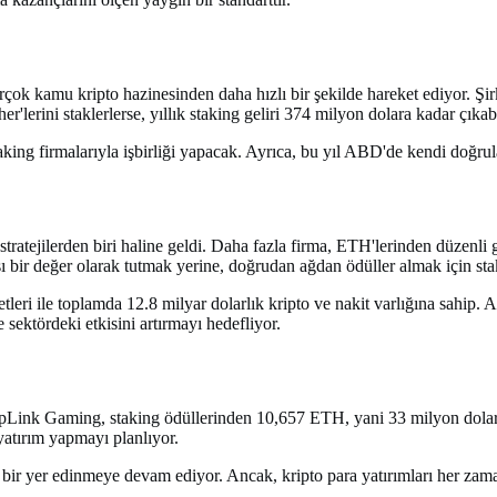
birçok kamu kripto hazinesinden daha hızlı bir şekilde hareket ediyor. Şi
er'lerini staklerlerse, yıllık staking geliri 374 milyon dolara kadar çıkabi
staking firmalarıyla işbirliği yapacak. Ayrıca, bu yıl ABD'de kendi doğr
tratejilerden biri haline geldi. Daha fazla firma, ETH'lerinden düzenli ge
rşı bir değer olarak tutmak yerine, doğrudan ağdan ödüller almak için sta
tleri ile toplamda 12.8 milyar dolarlık kripto ve nakit varlığına sahip. A
ektördeki etkisini artırmayı hedefliyor.
harpLink Gaming, staking ödüllerinden 10,657 ETH, yani 33 milyon dolar 
atırım yapmayı planlıyor.
i bir yer edinmeye devam ediyor. Ancak, kripto para yatırımları her zam