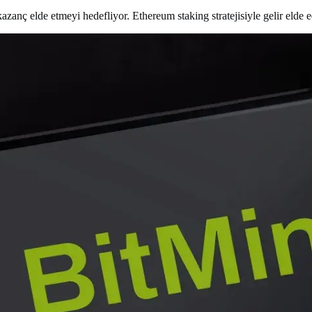
zanç elde etmeyi hedefliyor. Ethereum staking stratejisiyle gelir elde e