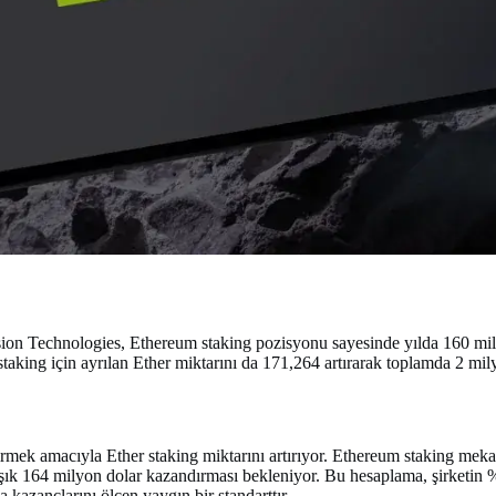
on Technologies, Ethereum staking pozisyonu sayesinde yılda 160 milyon
taking için ayrılan Ether miktarını da 171,264 artırarak toplamda 2 mil
tirmek amacıyla Ether staking miktarını artırıyor. Ethereum staking mek
aklaşık 164 milyon dolar kazandırması bekleniyor. Bu hesaplama, şirket
kazançlarını ölçen yaygın bir standarttır.