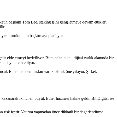
rketin başkanı Tom Lee, staking işini genişletmeye devam ettikleri
lir.
ulayıcı kurulumunu başlatmayı planlıyor.
lir elde etmeyi hedefliyor. Bitmine'in planı, dijital varlık alanında bir
klemeyi tercih ediyor.
ncak Ether, hâlâ en baskın varlık olarak öne çıkıyor. Şirket,
kazanarak ikinci en büyük Ether hazinesi haline geldi. Bit Digital ise
an risk içerir. Yatırım yapmadan önce dikkatli bir değerlendirme