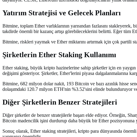
Yatırım Stratejisi ve Gelecek Planları
Bitmine, toplam Ether varlıklarının yarısından fazlasını stakleyerek, 
takdirde önemli bir kazanç artışı görebileceklerini belirtti. Eğer tüm Eth
Bitmine, riskleri yaymak ve Ether miktarını artırmak için çok partili 
Şirketlerin Ether Staking Kullanımı
Ether staking, büyük kripto hazinelerine sahip şirketler için en yaygın s
değişimi gösteriyor. Şirketler, Ether'lerini piyasa dalgalanmalarına ka
Bitmine, 682 milyon dolar nakit, 193 Bitcoin ve bazı azınlık hisse sene
dolaşımdaki 120.7 milyon ETH'nin %3.52'sini elinde bulunduruyor ve s
Diğer Şirketlerin Benzer Stratejileri
Diğer şirketler de benzer stratejilerle başarı elde ediyor. Örneğin, S
Bitcoin madencilik işini durdurup daha büyük bir Ether pozisyonuna y
Sonuç olarak, Ether staking stratejileri, kripto para dünyasında öneml
yapmanız önemlidir.