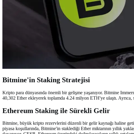
Bitmine'in Staking Stratejisi
Kripto para dünyasında önemli bir gelişme yaşanıyor. Bitmine Immersi
40,302 Ether ekleyerek toplamda 4.24 milyon ETH'ye ulaştı. Ayrıca, s
Ethereum Staking ile Sürekli Gelir
Bitmine, büyük kripto rezervlerini düzenli bir gelir kaynağı haline ge
piyasa koşullarında, Bitmine'in staklediği Ether miktarının yıllık y
dayanıyor. CESR, Ethereum üzerindeki doğrulayıcıların yıllık ortalama 