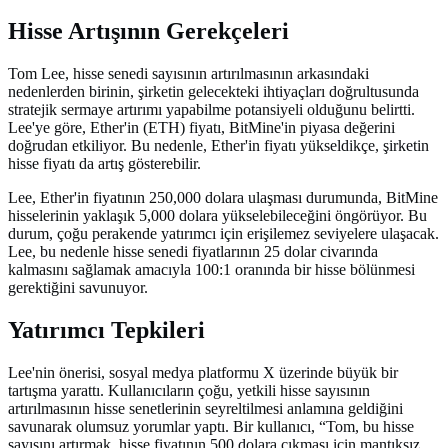
Hisse Artışının Gerekçeleri
Tom Lee, hisse senedi sayısının artırılmasının arkasındaki
nedenlerden birinin, şirketin gelecekteki ihtiyaçları doğrultusunda
stratejik sermaye artırımı yapabilme potansiyeli olduğunu belirtti.
Lee'ye göre, Ether'in (ETH) fiyatı, BitMine'in piyasa değerini
doğrudan etkiliyor. Bu nedenle, Ether'in fiyatı yükseldikçe, şirketin
hisse fiyatı da artış gösterebilir.
Lee, Ether'in fiyatının 250,000 dolara ulaşması durumunda, BitMine
hisselerinin yaklaşık 5,000 dolara yükselebileceğini öngörüyor. Bu
durum, çoğu perakende yatırımcı için erişilemez seviyelere ulaşacak.
Lee, bu nedenle hisse senedi fiyatlarının 25 dolar civarında
kalmasını sağlamak amacıyla 100:1 oranında bir hisse bölünmesi
gerektiğini savunuyor.
Yatırımcı Tepkileri
Lee'nin önerisi, sosyal medya platformu X üzerinde büyük bir
tartışma yarattı. Kullanıcıların çoğu, yetkili hisse sayısının
artırılmasının hisse senetlerinin seyreltilmesi anlamına geldiğini
savunarak olumsuz yorumlar yaptı. Bir kullanıcı, “Tom, bu hisse
sayısını artırmak, hisse fiyatının 500 dolara çıkması için mantıksız