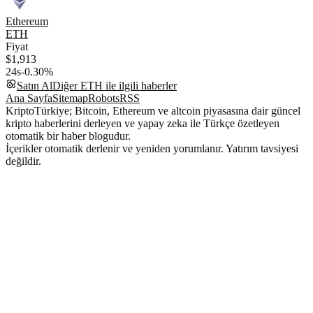
Ethereum
ETH
Fiyat
$1,913
24s
-0.30%
Satın Al
Diğer
ETH
ile ilgili haberler
Ana Sayfa
Sitemap
Robots
RSS
KriptoTürkiye; Bitcoin, Ethereum ve altcoin piyasasına dair güncel
kripto haberlerini derleyen ve yapay zeka ile Türkçe özetleyen
otomatik bir haber blogudur.
İçerikler otomatik derlenir ve yeniden yorumlanır. Yatırım tavsiyesi
değildir.