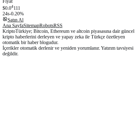
Fiyat
4
$0.0
111
24s
-0.20%
Satın Al
Ana Sayfa
Sitemap
Robots
RSS
KriptoTürkiye; Bitcoin, Ethereum ve altcoin piyasasına dair güncel
kripto haberlerini derleyen ve yapay zeka ile Türkçe özetleyen
otomatik bir haber blogudur.
İçerikler otomatik derlenir ve yeniden yorumlanır. Yatırım tavsiyesi
değildir.