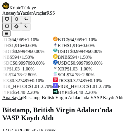
Kripto
Türkiye
Anasayfa
Yazılar
Araçlar
RSS
☰
BTC
$64,969
+1.10%
BTC
$64,969
+1.10%
ETH
$1,916
+0.60%
ETH
$1,916
+0.60%
USDT
$0.999496
0.00%
USDT
$0.999496
0.00%
BNB
$594
+1.50%
BNB
$594
+1.50%
USDC
$0.999709
0.00%
USDC
$0.999709
0.00%
XRP
$1.03
+1.00%
XRP
$1.03
+1.00%
SOL
$74.78
+2.80%
SOL
$74.78
+2.80%
TRX
$0.327485
+0.10%
TRX
$0.327485
+0.10%
FIGR_HELOC
$1.01
-2.70%
FIGR_HELOC
$1.01
-2.70%
HYPE
$54.40
-2.20%
HYPE
$54.40
-2.20%
Ana Sayfa
/
Bitstamp, British Virgin Adaları'nda VASP Kaydı Aldı
Bitstamp, British Virgin Adaları'nda
VASP Kaydı Aldı
12.02.2026 08:54:21
Kaynak