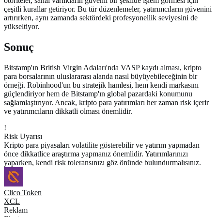
otoriteler, sanal varlıkların güvenli bir şekilde işlem görmesi için
çeşitli kurallar getiriyor. Bu tür düzenlemeler, yatırımcıların güvenini
artırırken, aynı zamanda sektördeki profesyonellik seviyesini de
yükseltiyor.
Sonuç
Bitstamp'ın British Virgin Adaları'nda VASP kaydı alması, kripto
para borsalarının uluslararası alanda nasıl büyüyebileceğinin bir
örneği. Robinhood'un bu stratejik hamlesi, hem kendi markasını
güçlendiriyor hem de Bitstamp'ın global pazardaki konumunu
sağlamlaştırıyor. Ancak, kripto para yatırımları her zaman risk içerir
ve yatırımcıların dikkatli olması önemlidir.
!
Risk Uyarısı
Kripto para piyasaları volatilite gösterebilir ve yatırım yapmadan
önce dikkatlice araştırma yapmanız önemlidir. Yatırımlarınızı
yaparken, kendi risk toleransınızı göz önünde bulundurmalısınız.
Clico Token
XCL
Reklam