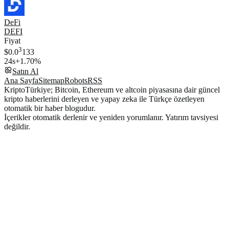
DeFi
DEFI
Fiyat
3
$0.0
133
24s
+1.70%
Satın Al
Ana Sayfa
Sitemap
Robots
RSS
KriptoTürkiye; Bitcoin, Ethereum ve altcoin piyasasına dair güncel
kripto haberlerini derleyen ve yapay zeka ile Türkçe özetleyen
otomatik bir haber blogudur.
İçerikler otomatik derlenir ve yeniden yorumlanır. Yatırım tavsiyesi
değildir.