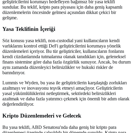
geliştiricilerini korumayı hedefleyen bağımsız bir yasa teklifi
sundular. Bu teklif, kripto para piyasası için daha geniş kapsamlı
düzenlemelerin öncesinde gelmesi açısından dikkat çekici bir
gelişme.
Yasa Teklifinin İçeriği
Söz konusu yasa teklifi, non-custodial yani kullanıcıların kendi
varlıklarını kontrol ettiği DeFi geliştiricilerini korumaya yönelik
düzenlemeleri içeriyor. Bu tür geliştiriciler, kullanıcıların fonlarını
kendi cüzdanlarında tutmalarına olanak tanıdıkları için, geleneksel
finans sistemine göre daha fazla özgürlük sunuyor. Ancak, bu durum
aynı zamanda düzenleyici belirsizlikler ve hukuki riskler de
barındırıyor.
Lummis ve Wyden, bu yasa ile geliştiricilerin karşılaştığı zorlukları
azaltmayı ve inovasyonu teşvik etmeyi amaçlıyor. Geliştiricilerin
yasal yükümlülüklerini netleştirmek, sektördeki belirsizlikleri
azaltmak ve daha fazla yatırımcı çekmek için önemli bir adım olarak
değerlendiriliyor.
Kripto Düzenlemeleri ve Gelecek
Bu yasa teklifi, ABD Senatosu'nda daha geniş bir kripto para
düzenlemesi üzerinde çalışıldığı bir dönemde sunuldu. Kripto para