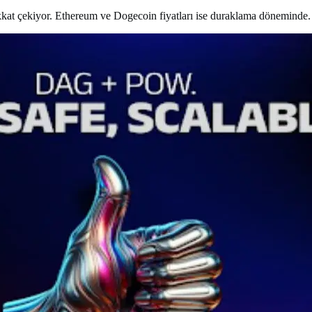
kat çekiyor. Ethereum ve Dogecoin fiyatları ise duraklama döneminde.