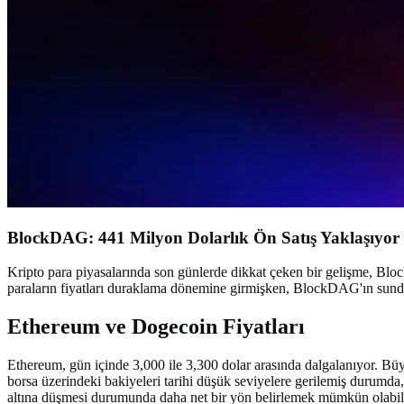
BlockDAG: 441 Milyon Dolarlık Ön Satış Yaklaşıyor
Kripto para piyasalarında son günlerde dikkat çeken bir gelişme, Blo
paraların fiyatları duraklama dönemine girmişken, BlockDAG'ın sunduğ
Ethereum ve Dogecoin Fiyatları
Ethereum, gün içinde 3,000 ile 3,300 dolar arasında dalgalanıyor. Büyü
borsa üzerindeki bakiyeleri tarihi düşük seviyelere gerilemiş durumda
altına düşmesi durumunda daha net bir yön belirlemek mümkün olabili