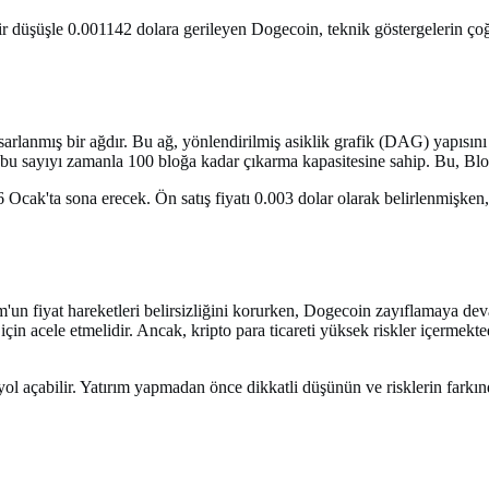
ir düşüşle 0.001142 dolara gerileyen Dogecoin, teknik göstergelerin ço
sarlanmış bir ağdır. Bu ağ, yönlendirilmiş asiklik grafik (DAG) yapısın
u sayıyı zamanla 100 bloğa kadar çıkarma kapasitesine sahip. Bu, Bloc
cak'ta sona erecek. Ön satış fiyatı 0.003 dolar olarak belirlenmişken, 
'un fiyat hareketleri belirsizliğini korurken, Dogecoin zayıflamaya d
rmek için acele etmelidir. Ancak, kripto para ticareti yüksek riskler içer
yol açabilir. Yatırım yapmadan önce dikkatli düşünün ve risklerin farkın