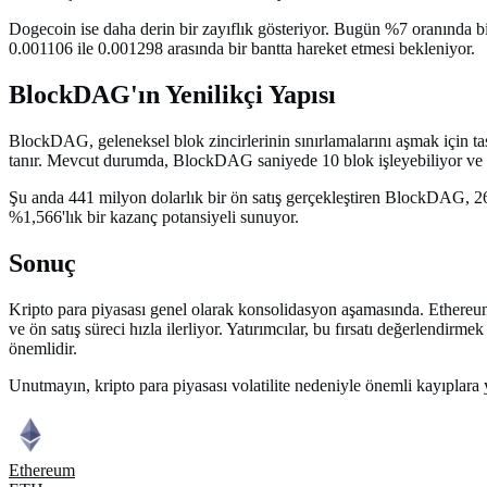
Dogecoin ise daha derin bir zayıflık gösteriyor. Bugün %7 oranında b
0.001106 ile 0.001298 arasında bir bantta hareket etmesi bekleniyor.
BlockDAG'ın Yenilikçi Yapısı
BlockDAG, geleneksel blok zincirlerinin sınırlamalarını aşmak için ta
tanır. Mevcut durumda, BlockDAG saniyede 10 blok işleyebiliyor ve b
Şu anda 441 milyon dolarlık bir ön satış gerçekleştiren BlockDAG, 26 O
%1,566'lık bir kazanç potansiyeli sunuyor.
Sonuç
Kripto para piyasası genel olarak konsolidasyon aşamasında. Ethereum
ve ön satış süreci hızla ilerliyor. Yatırımcılar, bu fırsatı değerlendi
önemlidir.
Unutmayın, kripto para piyasası volatilite nedeniyle önemli kayıplara 
Ethereum