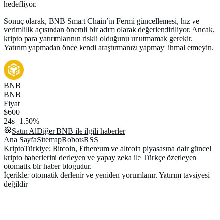
hedefliyor.
Sonuç olarak, BNB Smart Chain’in Fermi güncellemesi, hız ve
verimlilik açısından önemli bir adım olarak değerlendiriliyor. Ancak,
kripto para yatırımlarının riskli olduğunu unutmamak gerekir.
Yatırım yapmadan önce kendi araştırmanızı yapmayı ihmal etmeyin.
BNB
BNB
Fiyat
$600
24s
+1.50%
Satın Al
Diğer
BNB
ile ilgili haberler
Ana Sayfa
Sitemap
Robots
RSS
KriptoTürkiye; Bitcoin, Ethereum ve altcoin piyasasına dair güncel
kripto haberlerini derleyen ve yapay zeka ile Türkçe özetleyen
otomatik bir haber blogudur.
İçerikler otomatik derlenir ve yeniden yorumlanır. Yatırım tavsiyesi
değildir.