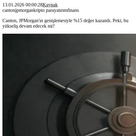
13.01.2026 00:00:28
Kaynak
canton
jpmorgan
kripto para
yatırım
finans
Canton, JPMorgan'ın genişlemesiyle %15 değer kazandı. Peki, bu
yükseliş devam edecek mi?