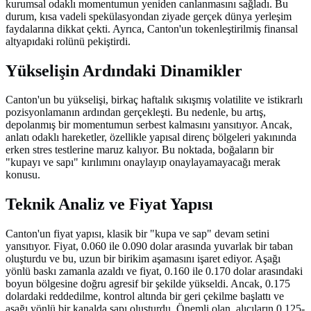
kurumsal odaklı momentumun yeniden canlanmasını sağladı. Bu
durum, kısa vadeli spekülasyondan ziyade gerçek dünya yerleşim
faydalarına dikkat çekti. Ayrıca, Canton'un tokenleştirilmiş finansal
altyapıdaki rolünü pekiştirdi.
Yükselişin Ardındaki Dinamikler
Canton'un bu yükselişi, birkaç haftalık sıkışmış volatilite ve istikrarlı
pozisyonlamanın ardından gerçekleşti. Bu nedenle, bu artış,
depolanmış bir momentumun serbest kalmasını yansıtıyor. Ancak,
anlatı odaklı hareketler, özellikle yapısal direnç bölgeleri yakınında
erken stres testlerine maruz kalıyor. Bu noktada, boğaların bir
"kupayı ve sapı" kırılımını onaylayıp onaylayamayacağı merak
konusu.
Teknik Analiz ve Fiyat Yapısı
Canton'un fiyat yapısı, klasik bir "kupa ve sap" devam setini
yansıtıyor. Fiyat, 0.060 ile 0.090 dolar arasında yuvarlak bir taban
oluşturdu ve bu, uzun bir birikim aşamasını işaret ediyor. Aşağı
yönlü baskı zamanla azaldı ve fiyat, 0.160 ile 0.170 dolar arasındaki
boyun bölgesine doğru agresif bir şekilde yükseldi. Ancak, 0.175
dolardaki reddedilme, kontrol altında bir geri çekilme başlattı ve
aşağı yönlü bir kanalda sapı oluşturdu. Önemli olan, alıcıların 0.125-