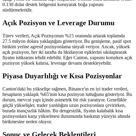
0.130 dolar destek bölgesini koruyarak boğa yapısını
sürdürmeleridir.
Açık Pozisyon ve Leverage Durumu
Türev verileri, Açık Pozisyonun %15 oranında artarak toplamda
27.5 milyon dolara yaklaştığını gösteriyor. Bu genişleme, pasif spot
birikim yerine agresif pozisyonlama sinyali veriyor. Ancak, yüksek
açık pozisyon, her iki tarafta da likidasyon eşiklerini sıkılaştırarak
fiyatın istikrarını tehdit edebilir. Eğer Canton, yapısını korurken açık
pozisyon yüksek kalırsa, leverage devamı destekleyebilir.
Piyasa Duyarlılığı ve Kısa Pozisyonlar
Canton'daki bu yükselişe rağmen, Binance'ın en iyi trader verileri,
hesapların yaklaşık %65'inin kısa pozisyon tuttuğunu gösteriyor. Bu
durum, mevcut yapı içinde asimetrik bir risk yaratıyor. Genellikle
güçlü yükselişler, trader yanlılığını uzun pozisyonlara çevirirken,
burada inançsızlık hâkim. Bu dengesizlik, fiyatın kalabalık kısa
pozisyonlara karşı yükselmesi durumunda baskının yüzeyin altında
birikmesine neden oluyor.
Sonuç ve Gelecek Beklentileri