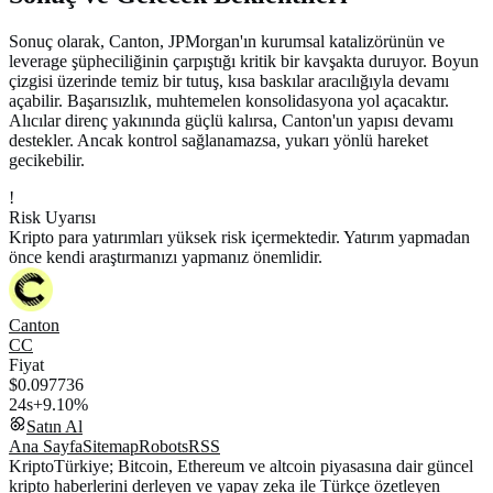
Sonuç olarak, Canton, JPMorgan'ın kurumsal katalizörünün ve
leverage şüpheciliğinin çarpıştığı kritik bir kavşakta duruyor. Boyun
çizgisi üzerinde temiz bir tutuş, kısa baskılar aracılığıyla devamı
açabilir. Başarısızlık, muhtemelen konsolidasyona yol açacaktır.
Alıcılar direnç yakınında güçlü kalırsa, Canton'un yapısı devamı
destekler. Ancak kontrol sağlanamazsa, yukarı yönlü hareket
gecikebilir.
!
Risk Uyarısı
Kripto para yatırımları yüksek risk içermektedir. Yatırım yapmadan
önce kendi araştırmanızı yapmanız önemlidir.
Canton
CC
Fiyat
$0.097736
24s
+9.10%
Satın Al
Ana Sayfa
Sitemap
Robots
RSS
KriptoTürkiye; Bitcoin, Ethereum ve altcoin piyasasına dair güncel
kripto haberlerini derleyen ve yapay zeka ile Türkçe özetleyen