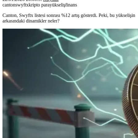
canton
swyftx
kripto para
yükseliş
finans
Canton, Swyftx listesi sonrası %12 artış gösterdi. Peki, bu yükselişin
arkasındaki dinamikler neler?