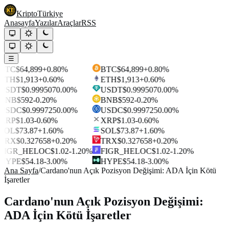
Kripto
Türkiye
Anasayfa
Yazılar
Araçlar
RSS
☰
BTC
$64,899
+0.80%
BTC
$64,899
+0.80%
ETH
$1,913
+0.60%
ETH
$1,913
+0.60%
USDT
$0.999507
0.00%
USDT
$0.999507
0.00%
BNB
$592
-0.20%
BNB
$592
-0.20%
USDC
$0.999725
0.00%
USDC
$0.999725
0.00%
XRP
$1.03
-0.60%
XRP
$1.03
-0.60%
SOL
$73.87
+1.60%
SOL
$73.87
+1.60%
TRX
$0.327658
+0.20%
TRX
$0.327658
+0.20%
FIGR_HELOC
$1.02
-1.20%
FIGR_HELOC
$1.02
-1.20%
HYPE
$54.18
-3.00%
HYPE
$54.18
-3.00%
Ana Sayfa
/
Cardano'nun Açık Pozisyon Değişimi: ADA İçin Kötü
İşaretler
Cardano'nun Açık Pozisyon Değişimi:
ADA İçin Kötü İşaretler