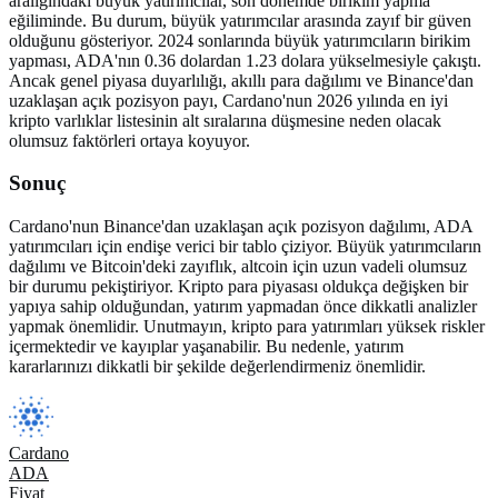
aralığındaki büyük yatırımcılar, son dönemde birikim yapma
eğiliminde. Bu durum, büyük yatırımcılar arasında zayıf bir güven
olduğunu gösteriyor. 2024 sonlarında büyük yatırımcıların birikim
yapması, ADA'nın 0.36 dolardan 1.23 dolara yükselmesiyle çakıştı.
Ancak genel piyasa duyarlılığı, akıllı para dağılımı ve Binance'dan
uzaklaşan açık pozisyon payı, Cardano'nun 2026 yılında en iyi
kripto varlıklar listesinin alt sıralarına düşmesine neden olacak
olumsuz faktörleri ortaya koyuyor.
Sonuç
Cardano'nun Binance'dan uzaklaşan açık pozisyon dağılımı, ADA
yatırımcıları için endişe verici bir tablo çiziyor. Büyük yatırımcıların
dağılımı ve Bitcoin'deki zayıflık, altcoin için uzun vadeli olumsuz
bir durumu pekiştiriyor. Kripto para piyasası oldukça değişken bir
yapıya sahip olduğundan, yatırım yapmadan önce dikkatli analizler
yapmak önemlidir. Unutmayın, kripto para yatırımları yüksek riskler
içermektedir ve kayıplar yaşanabilir. Bu nedenle, yatırım
kararlarınızı dikkatli bir şekilde değerlendirmeniz önemlidir.
Cardano
ADA
Fiyat