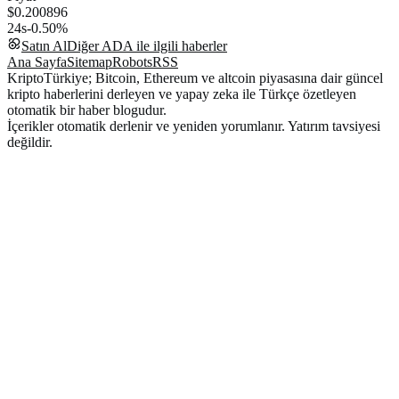
$0.200896
24s
-0.50%
Satın Al
Diğer
ADA
ile ilgili haberler
Ana Sayfa
Sitemap
Robots
RSS
KriptoTürkiye; Bitcoin, Ethereum ve altcoin piyasasına dair güncel
kripto haberlerini derleyen ve yapay zeka ile Türkçe özetleyen
otomatik bir haber blogudur.
İçerikler otomatik derlenir ve yeniden yorumlanır. Yatırım tavsiyesi
değildir.