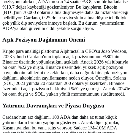
pozisyonu alırken, ADA'nın son 24 saatte %3.8, son bir haftada ise
%10.7 değer kaybettiği gözlemleniyor. Bu kayıpların, Bitcoin
[BTC]'nin 70,000 doların altına düşmesiyle daha da hızlanabileceği
belirtiliyor. Cardano, 0.25 dolar seviyesinin altına düşme tehdidiyle
çok yıllık dip seviyelere inmeye başladı. Bu durum, yatırımcıların
ADA'ya olan güvenini ciddi şekilde sorgulatıyor.
Açık Pozisyon Dağılımının Önemi
Kripto para analitiği platformu Alphractal'ın CEO'su Joao Wedson,
2023 yılında Cardano'nun toplam açık pozisyonunun %80'inin
Binance üzerinde yoğunlaştığını açıkladı. Ancak 2026 yılı itibarıyla
bu oran %22'ye düştü. Binance üzerindeki yüksek açık pozisyon
payı, altcoin rallilerini desteklerken, daha dağınık bir açık pozisyon
dağılımı, altcoinlerin zayıflamasına neden oluyor. Örneğin, Solana
[SOL] 2023 yılında 20 dolardan 200 dolara yükselirken, Binance
üzerindeki açık pozisyon hakimiyeti %52'ye çıkmıştı. Ancak 2024'te
bu oran düştü ve SOL, yukarı yönlü momentumunu sürdüremedi.
Yatırımcı Davranışları ve Piyasa Duygusu
Cardano'nun arz dağılımı, 100 ADA'dan daha az tutan küçük
yatırımcıların birikim yaptığını gösteriyor. Ancak diğer gruplar,
Kasım ayından bu yana satış yapıyor. Sadece 1M–10M ADA