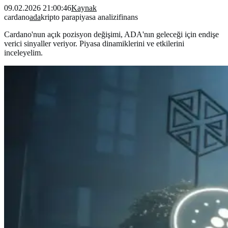
09.02.2026 21:00:46
Kaynak
cardano
ada
kripto para
piyasa analizi
finans
Cardano'nun açık pozisyon değişimi, ADA'nın geleceği için endişe
verici sinyaller veriyor. Piyasa dinamiklerini ve etkilerini
inceleyelim.