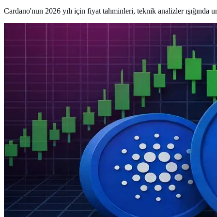
Cardano'nun 2026 yılı için fiyat tahminleri, teknik analizler ışığında 