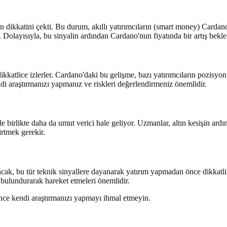
stin dikkatini çekti. Bu durum, akıllı yatırımcıların (smart money) Card
r. Dolayısıyla, bu sinyalin ardından Cardano'nun fiyatında bir artış beklen
i dikkatlice izlerler. Cardano'daki bu gelişme, bazı yatırımcıların pozisy
di araştırmanızı yapmanız ve riskleri değerlendirmeniz önemlidir.
le birlikte daha da umut verici hale geliyor. Uzmanlar, altın kesişin ard
irtmek gerekir.
r. Ancak, bu tür teknik sinyallere dayanarak yatırım yapmadan önce dikkat
e bulundurarak hareket etmeleri önemlidir.
önce kendi araştırmanızı yapmayı ihmal etmeyin.