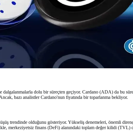
r ve dalgalanmalarla dolu bir süreçten geçiyor. Cardano (ADA) da bu sü
Ancak, bazı analistler Cardano'nun fiyatında bir toparlanma bekliyor.
üşüş trendinde olduğunu gösteriyor. Yükseliş denemeleri, önemli direnç 
ikle, merkeziyetsiz finans (DeFi) alanındaki toplam değer kilidi (TVL) 