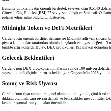
Bununla birlikte, fiyatın önemli bir destek seviyesi olan 0.5140 doları
Göreceli Güç Endeksi (RSI) 27 seviyesine düştü ve Stokastik Osilatör'
potansiyeline sahip olduğunu gösteriyor.
Midnight Token ve DeFi Metrikleri
Cardano için önemli bir diğer gelişme ise Midnight adlı yan zincirin b
piyasa katılımcıları tarafından olumlu karşılandı ve piyasa değeri 1.
birlikte artış gösterdi. Bu ay, DEX protokolleri 193 milyon dolardan fa
Gelecek Beklentileri
Cardano'nun DEX protokollerinin Kasım ayında 100 milyon dolardan faz
sayısını önemli ölçüde artırması bekleniyor. Grayscale'in 2026 yılında
Sonuç ve Risk Uyarısı
Cardano'nun fiyat tahminleri genel olarak olumlu yönde, çünkü token
dikkatli olunmalı; zira piyasa dalgalı ve belirsizlikler mevcut. Eğer to
kendi araştırmalarını yapmaları önemlidir.