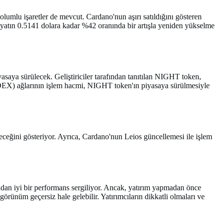
 olumlu işaretler de mevcut. Cardano'nun aşırı satıldığını gösteren
fiyatın 0.5141 dolara kadar %42 oranında bir artışla yeniden yükselme
yasaya sürülecek. Geliştiriciler tarafından tanıtılan NIGHT token,
a (DEX) ağlarının işlem hacmi, NIGHT token'ın piyasaya sürülmesiyle
ceğini gösteriyor. Ayrıca, Cardano'nun Leios güncellemesi ile işlem
dan iyi bir performans sergiliyor. Ancak, yatırım yapmadan önce
görünüm geçersiz hale gelebilir. Yatırımcıların dikkatli olmaları ve