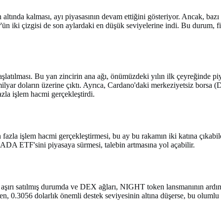
n altında kalması, ayı piyasasının devam ettiğini gösteriyor. Ancak, bazı
ün iki çizgisi de son aylardaki en düşük seviyelerine indi. Bu durum, 
aşlatılması. Bu yan zincirin ana ağı, önümüzdeki yılın ilk çeyreğinde pi
3 milyar doların üzerine çıktı. Ayrıca, Cardano'daki merkeziyetsiz bors
zla işlem hacmi gerçekleştirdi.
la işlem hacmi gerçekleştirmesi, bu ay bu rakamın iki katına çıkabile
 ADA ETF'sini piyasaya sürmesi, talebin artmasına yol açabilir.
 aşırı satılmış durumda ve DEX ağları, NIGHT token lansmanının ardın
ken, 0.3056 dolarlık önemli destek seviyesinin altına düşerse, bu olumlu 