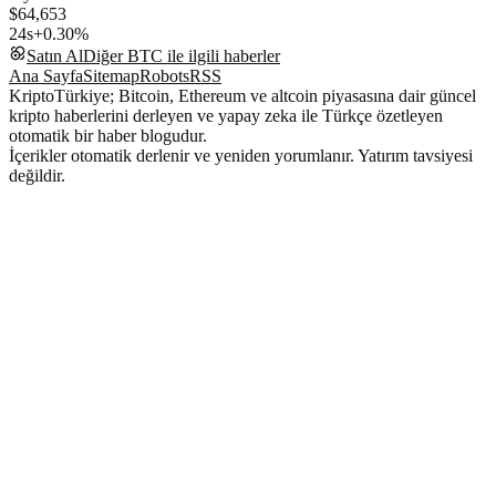
$64,653
24s
+0.30%
Satın Al
Diğer
BTC
ile ilgili haberler
Ana Sayfa
Sitemap
Robots
RSS
KriptoTürkiye; Bitcoin, Ethereum ve altcoin piyasasına dair güncel
kripto haberlerini derleyen ve yapay zeka ile Türkçe özetleyen
otomatik bir haber blogudur.
İçerikler otomatik derlenir ve yeniden yorumlanır. Yatırım tavsiyesi
değildir.