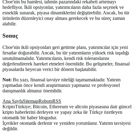
Cboe'nin bu hamlesi, tahmin pazarındaki rekabeti artırmayı
hedefliyor. İkili opsiyonlar, yatırımcıların daha fazla seçenek ve
esneklik sunarak, piyasa dinamiklerini değiştirebilir. Ancak, bu tür
ürünlerin düzenleyici onay alması gerekecek ve bu süreç zaman
alabilir.
Sonuç
Cboe'nin ikili opsiyonları geri getirme planı, yatırımcılar için yeni
fırsatlar doğurabilir. Ancak, bu tür yatırımların yüksek risk taşıdığı
unutulmamalıdır. Yatırımcıların, kendi risk toleranslarını
değerlendirerek hareket etmeleri önemlidir. Bu gelişmeler, finansal
piyasalarda heyecan verici bir dönem başlatabilir.
Not:
Bu yazı, finansal tavsiye niteliği taşımamaktadır. Yatırım
yapmadan önce kendi araştırmanızı yapmanız ve profesyonel
danışmanlık almanız önemlidir.
Ana Sayfa
Sitemap
Robots
RSS
KriptoTürkiye; Bitcoin, Ethereum ve altcoin piyasasına dair güncel
kripto haberlerini derleyen ve yapay zeka ile Türkçe özetleyen
otomatik bir haber blogudur.
İçerikler otomatik derlenir ve yeniden yorumlanır. Yatırım tavsiyesi
değildir.