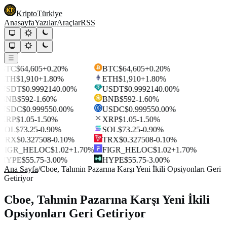
Kripto
Türkiye
Anasayfa
Yazılar
Araçlar
RSS
☰
BTC
$64,605
+0.20%
BTC
$64,605
+0.20%
ETH
$1,910
+1.80%
ETH
$1,910
+1.80%
USDT
$0.999214
0.00%
USDT
$0.999214
0.00%
BNB
$592
-1.60%
BNB
$592
-1.60%
USDC
$0.99955
0.00%
USDC
$0.99955
0.00%
XRP
$1.05
-1.50%
XRP
$1.05
-1.50%
SOL
$73.25
-0.90%
SOL
$73.25
-0.90%
TRX
$0.327508
-0.10%
TRX
$0.327508
-0.10%
FIGR_HELOC
$1.02
+1.70%
FIGR_HELOC
$1.02
+1.70%
HYPE
$55.75
-3.00%
HYPE
$55.75
-3.00%
Ana Sayfa
/
Cboe, Tahmin Pazarına Karşı Yeni İkili Opsiyonları Geri
Getiriyor
Cboe, Tahmin Pazarına Karşı Yeni İkili
Opsiyonları Geri Getiriyor