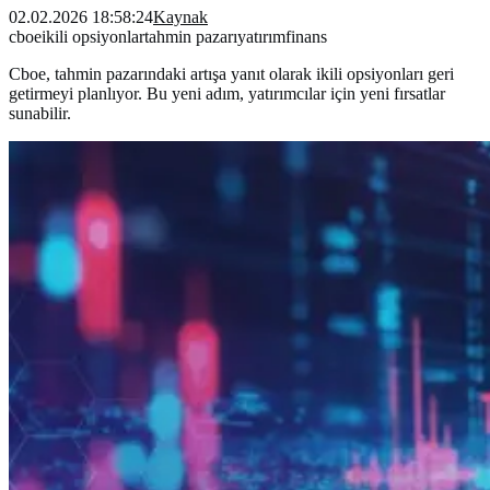
02.02.2026 18:58:24
Kaynak
cboe
ikili opsiyonlar
tahmin pazarı
yatırım
finans
Cboe, tahmin pazarındaki artışa yanıt olarak ikili opsiyonları geri
getirmeyi planlıyor. Bu yeni adım, yatırımcılar için yeni fırsatlar
sunabilir.