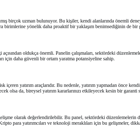
nmış birçok uzman bulunuyor. Bu kişiler, kendi alanlarında önemli deney
ra birimlerine yönelik daha proaktif bir yaklaşım benimsediğinin de bir 
 açısından oldukça önemli. Panelin çalışmaları, sektördeki düzenlemeleri
arı için daha güvenli bir ortam yaratma potansiyeline sahip.
 risk içeren yatırım araçlarıdır. Bu nedenle, yatırım yapmadan önce kend
ek olsa da, bireysel yatırım kararlarınızı etkileyecek kesin bir garant
işme olarak değerlendirilebilir. Bu panel, sektördeki düzenlemelerin dah
Kripto para yatırımcıları ve teknoloji meraklıları için bu gelişmeler, dikk