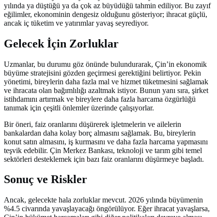
yılında ya düştüğü ya da çok az büyüdüğü tahmin ediliyor. Bu zayıf
eğilimler, ekonominin dengesiz olduğunu gösteriyor; ihracat güçlü,
ancak iç tüketim ve yatırımlar yavaş seyrediyor.
Gelecek İçin Zorluklar
Uzmanlar, bu durumu göz önünde bulundurarak, Çin’in ekonomik
büyüme stratejisini gözden geçirmesi gerektiğini belirtiyor. Pekin
yönetimi, bireylerin daha fazla mal ve hizmet tüketmesini sağlamak
ve ihracata olan bağımlılığı azaltmak istiyor. Bunun yanı sıra, şirket
istihdamını artırmak ve bireylere daha fazla harcama özgürlüğü
tanımak için çeşitli önlemler üzerinde çalışıyorlar.
Bir öneri, faiz oranlarını düşürerek işletmelerin ve ailelerin
bankalardan daha kolay borç almasını sağlamak. Bu, bireylerin
konut satın almasını, iş kurmasını ve daha fazla harcama yapmasını
teşvik edebilir. Çin Merkez Bankası, teknoloji ve tarım gibi temel
sektörleri desteklemek için bazı faiz oranlarını düşürmeye başladı.
Sonuç ve Riskler
Ancak, gelecekte hala zorluklar mevcut. 2026 yılında büyümenin
%4.5 civarında yavaşlayacağı öngörülüyor. Eğer ihracat yavaşlarsa,