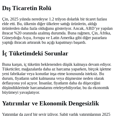
Dış Ticaretin Rolü
Çin, 2025 yılında neredeyse 1.2 trilyon dolarlık bir ticaret fazlası
elde etti. Bu, ülkenin diğer ülkelere sattığı ürünlerin, aldığı
ürünlerden daha fazla olduğunu gösteriyor. Ancak, ABD’ye yapılan
ihracat %20 oranında azalmış durumda. Buna rağmen, Çin, Afrika,
Güneydoğu Asya, Avrupa ve Latin Amerika gibi diğer pazarlara
yaptığı ihracatı artırarak bu açığı kapatmayı başardı.
İç Tüketimdeki Sorunlar
Buna karşın, iç tüketim beklenenden düşük kalmaya devam ediyor.
Tüketiciler, mağazalarda daha az harcama yaparken, birçok işletme
yeni fabrikalar veya konutlar inşa etme konusunda isteksiz. Bu
durum, fiyatların sabit kalmasına veya düşmesine neden olarak
deflasyona yol açıyor. İnsanlar, fiyatların daha da düşeceğini
düşündüklerinde harcamalarını erteleyebiliyorlar, bu da ekonomik
büyümeyi yavaşlatıyor.
Yatırımlar ve Ekonomik Dengesizlik
Yatırımlar da zayıf bir seyir izliyor. Sabit varlık yatırımlarının 2025