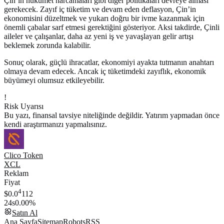
Çin’in hükümet harcamaları gibi diğer politikaları devreye alması
gerekecek. Zayıf iç tüketim ve devam eden deflasyon, Çin’in
ekonomisini düzeltmek ve yukarı doğru bir ivme kazanmak için
önemli çabalar sarf etmesi gerektiğini gösteriyor. Aksi takdirde, Çinli
aileler ve çalışanlar, daha az yeni iş ve yavaşlayan gelir artışı
beklemek zorunda kalabilir.
Sonuç olarak, güçlü ihracatlar, ekonomiyi ayakta tutmanın anahtarı
olmaya devam edecek. Ancak iç tüketimdeki zayıflık, ekonomik
büyümeyi olumsuz etkileyebilir.
!
Risk Uyarısı
Bu yazı, finansal tavsiye niteliğinde değildir. Yatırım yapmadan önce
kendi araştırmanızı yapmalısınız.
Clico Token
XCL
Reklam
Fiyat
4
$0.0
112
24s
0.00%
Satın Al
Ana Sayfa
Sitemap
Robots
RSS