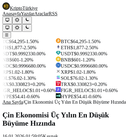
Kripto
Türkiye
Anasayfa
Yazılar
Araçlar
RSS
☰
BTC
$64,295
-1.50%
BTC
$64,295
-1.50%
ETH
$1,877
-2.50%
ETH
$1,877
-2.50%
USDT
$0.999233
0.00%
USDT
$0.999233
0.00%
BNB
$601
-1.20%
BNB
$601
-1.20%
USDC
$0.999668
0.00%
USDC
$0.999668
0.00%
XRP
$1.02
-1.80%
XRP
$1.02
-1.80%
SOL
$76.02
-1.30%
SOL
$76.02
-1.30%
TRX
$0.330823
+0.20%
TRX
$0.330823
+0.20%
FIGR_HELOC
$1.01
+0.60%
FIGR_HELOC
$1.01
+0.60%
HYPE
$54.41
-0.60%
HYPE
$54.41
-0.60%
Ana Sayfa
/
Çin Ekonomisi Üç Yılın En Düşük Büyüme Hızında
Çin Ekonomisi Üç Yılın En Düşük
Büyüme Hızında
16.01.2026 01:59:05
Kaynak