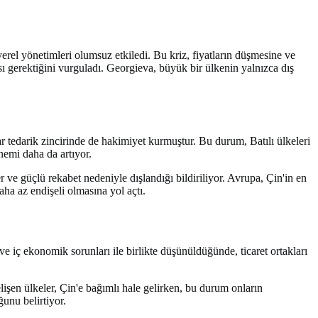
erel yönetimleri olumsuz etkiledi. Bu kriz, fiyatların düşmesine ve
sı gerektiğini vurguladı. Georgieva, büyük bir ülkenin yalnızca dış
ar tedarik zincirinde de hakimiyet kurmuştur. Bu durum, Batılı ülkeleri
nemi daha da artıyor.
r ve güçlü rekabet nedeniyle dışlandığı bildiriliyor. Avrupa, Çin'in en
ha az endişeli olmasına yol açtı.
ve iç ekonomik sorunları ile birlikte düşünüldüğünde, ticaret ortakları
elişen ülkeler, Çin'e bağımlı hale gelirken, bu durum onların
ğunu belirtiyor.