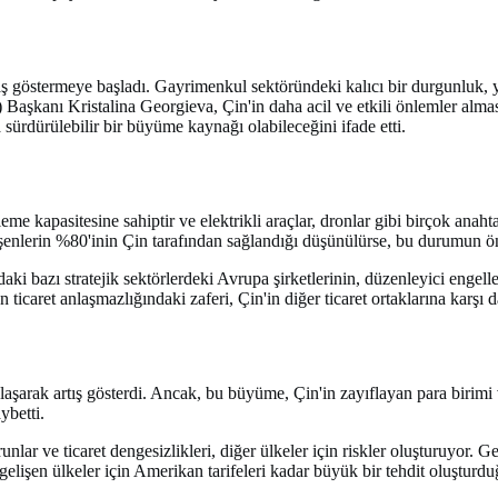
aş göstermeye başladı. Gayrimenkul sektöründeki kalıcı bir durgunluk, y
) Başkanı Kristalina Georgieva, Çin'in daha acil ve etkili önlemler alma
 sürdürülebilir bir büyüme kaynağı olabileceğini ifade etti.
e kapasitesine sahiptir ve elektrikli araçlar, dronlar gibi birçok anaht
leşenlerin %80'inin Çin tarafından sağlandığı düşünülürse, bu durumun ö
ki bazı stratejik sektörlerdeki Avrupa şirketlerinin, düzenleyici engelle
aret anlaşmazlığındaki zaferi, Çin'in diğer ticaret ortaklarına karşı da
 ulaşarak artış gösterdi. Ancak, bu büyüme, Çin'in zayıflayan para birimi 
ybetti.
nlar ve ticaret dengesizlikleri, diğer ülkeler için riskler oluşturuyor. G
, gelişen ülkeler için Amerikan tarifeleri kadar büyük bir tehdit oluşturdu