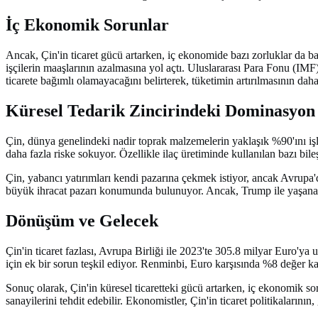
İç Ekonomik Sorunlar
Ancak, Çin'in ticaret gücü artarken, iç ekonomide bazı zorluklar da b
işçilerin maaşlarının azalmasına yol açtı. Uluslararası Para Fonu (IMF
ticarete bağımlı olamayacağını belirterek, tüketimin artırılmasının daha
Küresel Tedarik Zincirindeki Dominasyon
Çin, dünya genelindeki nadir toprak malzemelerin yaklaşık %90'ını işlem
daha fazla riske sokuyor. Özellikle ilaç üretiminde kullanılan bazı bi
Çin, yabancı yatırımları kendi pazarına çekmek istiyor, ancak Avrupa'da
büyük ihracat pazarı konumunda bulunuyor. Ancak, Trump ile yaşanan tic
Dönüşüm ve Gelecek
Çin'in ticaret fazlası, Avrupa Birliği ile 2023'te 305.8 milyar Euro'ya
için ek bir sorun teşkil ediyor. Renminbi, Euro karşısında %8 değer ka
Sonuç olarak, Çin'in küresel ticaretteki gücü artarken, iç ekonomik soru
sanayilerini tehdit edebilir. Ekonomistler, Çin'in ticaret politikalarının