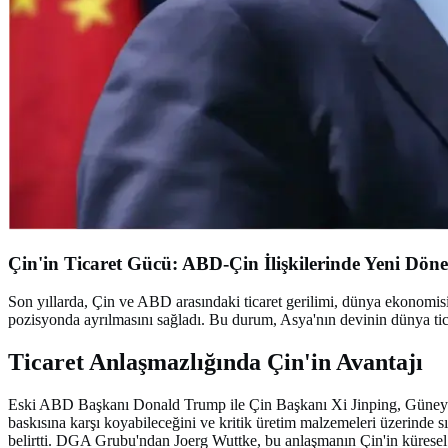
Çin'in Ticaret Gücü: ABD-Çin İlişkilerinde Yeni Dön
Son yıllarda, Çin ve ABD arasındaki ticaret gerilimi, dünya ekonomisi
pozisyonda ayrılmasını sağladı. Bu durum, Asya'nın devinin dünya tica
Ticaret Anlaşmazlığında Çin'in Avantajı
Eski ABD Başkanı Donald Trump ile Çin Başkanı Xi Jinping, Güney Kor
baskısına karşı koyabileceğini ve kritik üretim malzemeleri üzerinde sı
belirtti. DGA Grubu'ndan Joerg Wuttke, bu anlaşmanın Çin'in küresel 