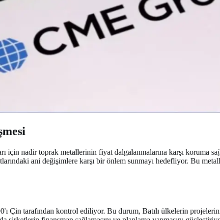
şmesi
rı için nadir toprak metallerinin fiyat dalgalanmalarına karşı koruma sa
ındaki ani değişimlere karşı bir önlem sunmayı hedefliyor. Bu metaller, 
 Çin tarafından kontrol ediliyor. Bu durum, Batılı ülkelerin projelerini
da şirketlerin finansman sağlamasını ve planlama yapmasını güçleştir