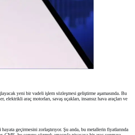
ğlayacak yeni bir vadeli işlem sözleşmesi geliştirme aşamasında. Bu
elektrikli araç motorları, savaş uçakları, insansız hava araçları ve
 hayata geçirmesini zorlaştırıyor. Şu anda, bu metallerin fiyatlarında
iyor. CME, bu sorunu çözmek amacıyla piyasaya bir araç sunmayı