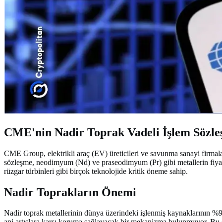
CME'nin Nadir Toprak Vadeli İşlem Sözle
CME Group, elektrikli araç (EV) üreticileri ve savunma sanayi firmala
sözleşme, neodimyum (Nd) ve praseodimyum (Pr) gibi metallerin fiyatlar
rüzgar türbinleri gibi birçok teknolojide kritik öneme sahip.
Nadir Toprakların Önemi
Nadir toprak metallerinin dünya üzerindeki işlenmiş kaynaklarının %90'ı
ani artışlara karşı koruma sağlayacak bir mekanizma bulunmuyor. Bu 