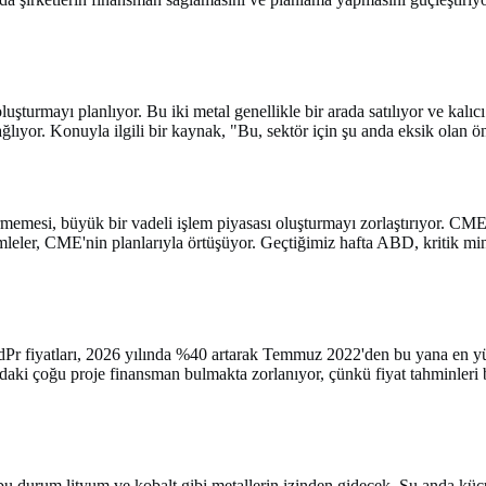
mayı planlıyor. Bu iki metal genellikle bir arada satılıyor ve kalıcı m
ğlıyor. Konuyla ilgili bir kaynak, "Bu, sektör için şu anda eksik olan 
rmemesi, büyük bir vadeli işlem piyasası oluşturmayı zorlaştırıyor. CME
eler, CME'nin planlarıyla örtüşüyor. Geçtiğimiz hafta ABD, kritik minera
 NdPr fiyatları, 2026 yılında %40 artarak Temmuz 2022'den bu yana en 
daki çoğu proje finansman bulmakta zorlanıyor, çünkü fiyat tahminleri 
u durum lityum ve kobalt gibi metallerin izinden gidecek. Şu anda küçük