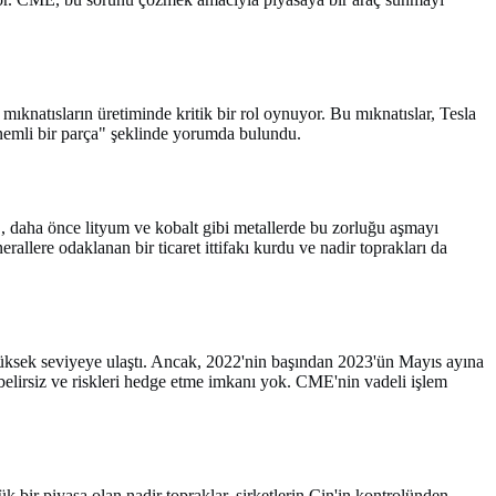
ıknatısların üretiminde kritik bir rol oynuyor. Bu mıknatıslar, Tesla
önemli bir parça" şeklinde yorumda bulundu.
, daha önce lityum ve kobalt gibi metallerde bu zorluğu aşmayı
llere odaklanan bir ticaret ittifakı kurdu ve nadir toprakları da
yüksek seviyeye ulaştı. Ancak, 2022'nin başından 2023'ün Mayıs ayına
belirsiz ve riskleri hedge etme imkanı yok. CME'nin vadeli işlem
 bir piyasa olan nadir topraklar, şirketlerin Çin'in kontrolünden