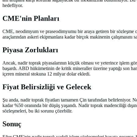
hedefliyor.
CME'nin Planları
CME, neodimyum ve praseodimyumu bir araya getiren bir sözleşme oluştur
araçlarından askeri ekipmanlara kadar birçok makinenin çalışmasını sa
Piyasa Zorlukları
Ancak, nadir toprak piyasalarının küçük olması ve yeterince işlem gö
başardı. ABD hükümetinin de kritik mineraller üzerine yaptığı son haml
içeren mineral stokuna 12 milyar dolar ekledi.
Fiyat Belirsizliği ve Gelecek
Şu anda, nadir toprak fiyatları tamamen Çin tarafından belirleniyor.
kadar %50 oranında bir düşüş yaşandı. Nadir toprak madenciliği dışın
sözleşmeleri, bu iki sorunu çözebilir.
Sonuç
Eğer CME'nin nadir toprak vadeli işlem sözleşmeleri hayata geçerse, b