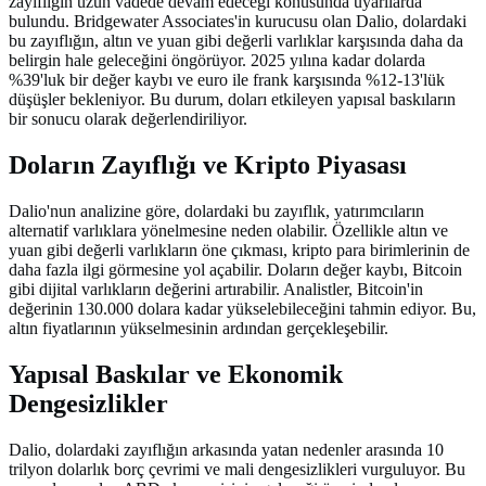
zayıflığın uzun vadede devam edeceği konusunda uyarılarda
bulundu. Bridgewater Associates'in kurucusu olan Dalio, dolardaki
bu zayıflığın, altın ve yuan gibi değerli varlıklar karşısında daha da
belirgin hale geleceğini öngörüyor. 2025 yılına kadar dolarda
%39'luk bir değer kaybı ve euro ile frank karşısında %12-13'lük
düşüşler bekleniyor. Bu durum, doları etkileyen yapısal baskıların
bir sonucu olarak değerlendiriliyor.
Doların Zayıflığı ve Kripto Piyasası
Dalio'nun analizine göre, dolardaki bu zayıflık, yatırımcıların
alternatif varlıklara yönelmesine neden olabilir. Özellikle altın ve
yuan gibi değerli varlıkların öne çıkması, kripto para birimlerinin de
daha fazla ilgi görmesine yol açabilir. Doların değer kaybı, Bitcoin
gibi dijital varlıkların değerini artırabilir. Analistler, Bitcoin'in
değerinin 130.000 dolara kadar yükselebileceğini tahmin ediyor. Bu,
altın fiyatlarının yükselmesinin ardından gerçekleşebilir.
Yapısal Baskılar ve Ekonomik
Dengesizlikler
Dalio, dolardaki zayıflığın arkasında yatan nedenler arasında 10
trilyon dolarlık borç çevrimi ve mali dengesizlikleri vurguluyor. Bu