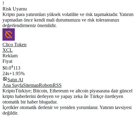
!
Risk Uyarısı
Kripto para yatırımları yüksek volatilite ve risk taşımaktadır. Yatırım
yapmadan önce kendi mali durumunuzu ve risk toleransınızı
değerlendirmeniz önemlidir.
Clico Token
XCL
Reklam
Fiyat
4
$0.0
113
24s
+1.95%
Satın Al
Ana Sayfa
Sitemap
Robots
RSS
KriptoTürkiye; Bitcoin, Ethereum ve altcoin piyasasına dair güncel
kripto haberlerini derleyen ve yapay zeka ile Türkçe özetleyen
otomatik bir haber blogudur.
İçerikler otomatik derlenir ve yeniden yorumlanır. Yatırım tavsiyesi
değildir.