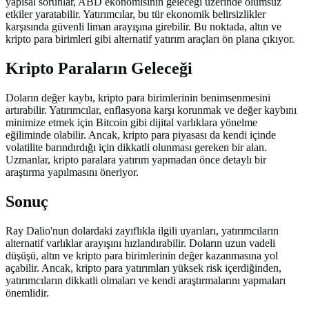
yapısal sorunlar, ABD ekonomisinin geleceği üzerinde olumsuz
etkiler yaratabilir. Yatırımcılar, bu tür ekonomik belirsizlikler
karşısında güvenli liman arayışına girebilir. Bu noktada, altın ve
kripto para birimleri gibi alternatif yatırım araçları ön plana çıkıyor.
Kripto Paraların Geleceği
Doların değer kaybı, kripto para birimlerinin benimsenmesini
artırabilir. Yatırımcılar, enflasyona karşı korunmak ve değer kaybını
minimize etmek için Bitcoin gibi dijital varlıklara yönelme
eğiliminde olabilir. Ancak, kripto para piyasası da kendi içinde
volatilite barındırdığı için dikkatli olunması gereken bir alan.
Uzmanlar, kripto paralara yatırım yapmadan önce detaylı bir
araştırma yapılmasını öneriyor.
Sonuç
Ray Dalio'nun dolardaki zayıflıkla ilgili uyarıları, yatırımcıların
alternatif varlıklar arayışını hızlandırabilir. Doların uzun vadeli
düşüşü, altın ve kripto para birimlerinin değer kazanmasına yol
açabilir. Ancak, kripto para yatırımları yüksek risk içerdiğinden,
yatırımcıların dikkatli olmaları ve kendi araştırmalarını yapmaları
önemlidir.