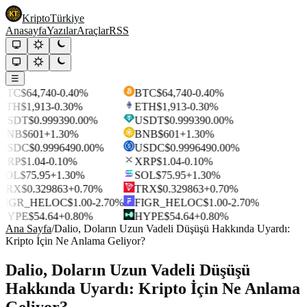
Kripto
Türkiye
Anasayfa
Yazılar
Araçlar
RSS
☰
BTC
$64,740
-0.40%
BTC
$64,740
-0.40%
ETH
$1,913
-0.30%
ETH
$1,913
-0.30%
USDT
$0.99939
0.00%
USDT
$0.99939
0.00%
BNB
$601
+1.30%
BNB
$601
+1.30%
USDC
$0.999649
0.00%
USDC
$0.999649
0.00%
XRP
$1.04
-0.10%
XRP
$1.04
-0.10%
SOL
$75.95
+1.30%
SOL
$75.95
+1.30%
TRX
$0.329863
+0.70%
TRX
$0.329863
+0.70%
FIGR_HELOC
$1.00
-2.70%
FIGR_HELOC
$1.00
-2.70%
HYPE
$54.64
+0.80%
HYPE
$54.64
+0.80%
Ana Sayfa
/
Dalio, Doların Uzun Vadeli Düşüşü Hakkında Uyardı:
Kripto İçin Ne Anlama Geliyor?
Dalio, Doların Uzun Vadeli Düşüşü
Hakkında Uyardı: Kripto İçin Ne Anlama
Geliyor?