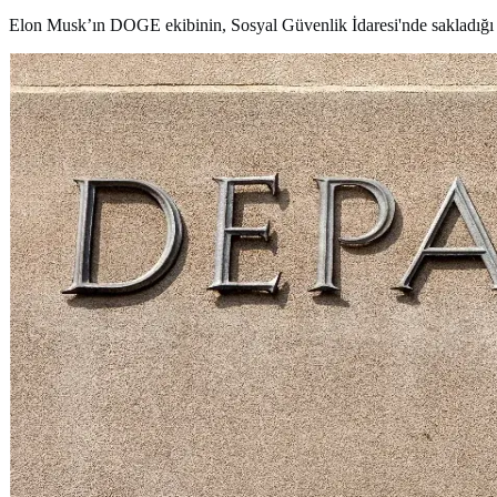
Elon Musk’ın DOGE ekibinin, Sosyal Güvenlik İdaresi'nde sakladığı hassa