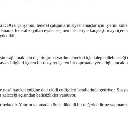
ki DOGE çalışanını, federal çalışanların siyasi amaçlar için işlerini ku
kullanarak federal kayıtları eyalet seçmen listeleriyle karşılaştırmayı iç
ydedildi.
m sağlamak için dış bir gruba yardım etmeleri için talep edilebileceği 
ssas bilgileri içeren bir dosyayı içeren bir e-postada yer aldığı, ancak
 nasıl hareket ettiğine dair ciddi endişeleri beraberinde getiriyor. Sos
 geleceği açısından belirsizlikler yaratıyor.
içermektedir. Yatırım yapmadan önce dikkatli bir değerlendirme yapmanız