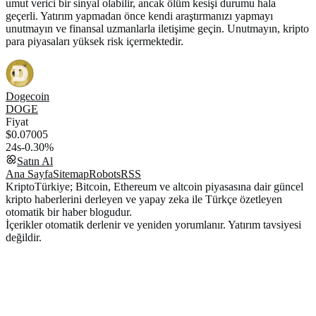
umut verici bir sinyal olabilir, ancak ölüm kesişi durumu hala
geçerli. Yatırım yapmadan önce kendi araştırmanızı yapmayı
unutmayın ve finansal uzmanlarla iletişime geçin. Unutmayın, kripto
para piyasaları yüksek risk içermektedir.
Dogecoin
DOGE
Fiyat
$0.07005
24s
-0.30%
Satın Al
Ana Sayfa
Sitemap
Robots
RSS
KriptoTürkiye; Bitcoin, Ethereum ve altcoin piyasasına dair güncel
kripto haberlerini derleyen ve yapay zeka ile Türkçe özetleyen
otomatik bir haber blogudur.
İçerikler otomatik derlenir ve yeniden yorumlanır. Yatırım tavsiyesi
değildir.