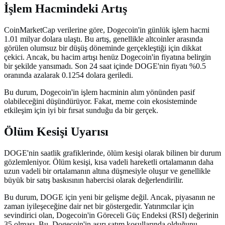
İşlem Hacmindeki Artış
CoinMarketCap verilerine göre, Dogecoin'in günlük işlem hacmi
1.01 milyar dolara ulaştı. Bu artış, genellikle altcoinler arasında
görülen olumsuz bir düşüş döneminde gerçekleştiği için dikkat
çekici. Ancak, bu hacim artışı henüz Dogecoin'in fiyatına belirgin
bir şekilde yansımadı. Son 24 saat içinde DOGE'nin fiyatı %0.5
oranında azalarak 0.1254 dolara geriledi.
Bu durum, Dogecoin'in işlem hacminin alım yönünden pasif
olabileceğini düşündürüyor. Fakat, meme coin ekosisteminde
etkileşim için iyi bir fırsat sunduğu da bir gerçek.
Ölüm Kesişi Uyarısı
DOGE'nin saatlik grafiklerinde, ölüm kesişi olarak bilinen bir durum
gözlemleniyor. Ölüm kesişi, kısa vadeli hareketli ortalamanın daha
uzun vadeli bir ortalamanın altına düşmesiyle oluşur ve genellikle
büyük bir satış baskısının habercisi olarak değerlendirilir.
Bu durum, DOGE için yeni bir gelişme değil. Ancak, piyasanın ne
zaman iyileşeceğine dair net bir göstergedir. Yatırımcılar için
sevindirici olan, Dogecoin'in Göreceli Güç Endeksi (RSI) değerinin
35 olması. Bu, Dogecoin'in aşırı satım koşullarında olduğunu