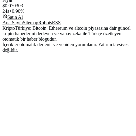
Fiyat
$0.070303
24s
+0.90%
Satın Al
Ana Sayfa
Sitemap
Robots
RSS
KriptoTürkiye; Bitcoin, Ethereum ve altcoin piyasasına dair güncel
kripto haberlerini derleyen ve yapay zeka ile Türkçe özetleyen
otomatik bir haber blogudur.
İçerikler otomatik derlenir ve yeniden yorumlanır. Yatırım tavsiyesi
değildir.