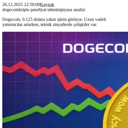
26.12.2025 22:50:00
Kaynak
dogecoin
kripto para
fiyat tahmini
piyasa analizi
Dogecoin, 0.125 dolara yakın işlem görüyor. Uzun vadeli
yatırımcılar artarken, teknik sinyallerde çelişkiler var.