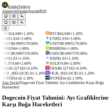
Kripto
Türkiye
Anasayfa
Yazılar
Araçlar
RSS
☰
BTC
$64,949
+1.20%
BTC
$64,949
+1.20%
ETH
$1,916
+1.00%
ETH
$1,916
+1.00%
USDT
$0.999517
0.00%
USDT
$0.999517
0.00%
BNB
$594
+1.00%
BNB
$594
+1.00%
USDC
$0.999737
0.00%
USDC
$0.999737
0.00%
XRP
$1.03
+1.10%
XRP
$1.03
+1.10%
SOL
$74.66
+2.60%
SOL
$74.66
+2.60%
TRX
$0.327182
+0.10%
TRX
$0.327182
+0.10%
FIGR_HELOC
$1.01
-1.20%
FIGR_HELOC
$1.01
-1.20%
HYPE
$54.42
-1.50%
HYPE
$54.42
-1.50%
Ana Sayfa
/
Dogecoin Fiyat Tahmini: Ayı Grafiklerine Karşı Boğa
Hareketleri
Dogecoin Fiyat Tahmini: Ayı Grafiklerine
Karşı Boğa Hareketleri